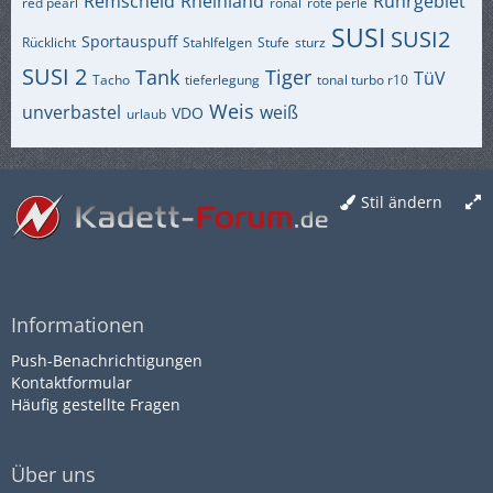
Remscheid
Rheinland
Ruhrgebiet
red pearl
ronal
rote perle
SUSI
SUSI2
Sportauspuff
Rücklicht
Stahlfelgen
Stufe
sturz
SUSI 2
Tank
Tiger
TüV
Tacho
tieferlegung
tonal turbo r10
Weis
unverbastel
weiß
VDO
urlaub
Stil ändern
Informationen
Push-Benachrichtigungen
Kontaktformular
Häufig gestellte Fragen
Über uns