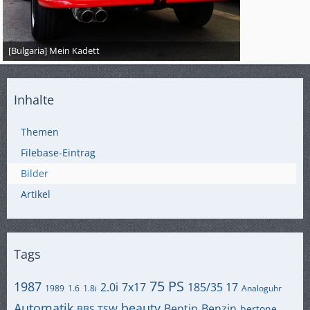
[Bulgaria] Mein Kadett
Inhalte
Themen
Filebase-Eintrag
Bilder
Artikel
Tags
75 PS
1987
2.0i
7x17
185/35 17
1989
1.6
1.8i
Analoguhr
Automatik
beauty
Bentin
Benzin
BBS TSW
bertone