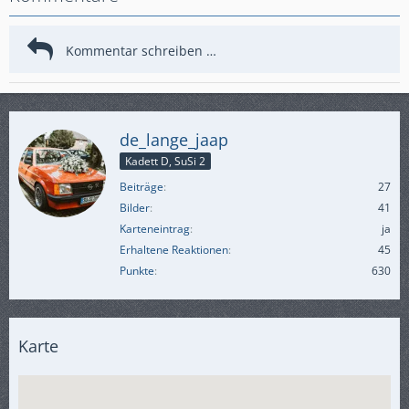
de_lange_jaap
Kadett D, SuSi 2
Beiträge
27
Bilder
41
Karteneintrag
ja
Erhaltene Reaktionen
45
Punkte
630
Karte