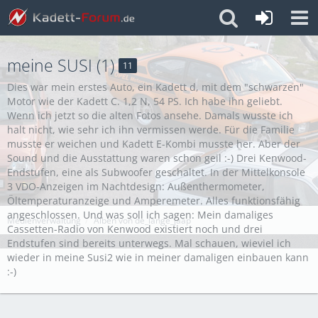
meine SUSI (1)
11
Dies war mein erstes Auto, ein Kadett d, mit dem "schwarzen"
Motor wie der Kadett C. 1,2 N, 54 PS. Ich habe ihn geliebt.
Wenn ich jetzt so die alten Fotos ansehe. Damals wusste ich
halt nicht, wie sehr ich ihn vermissen werde. Für die Familie
musste er weichen und Kadett E-Kombi musste her. Aber der
Sound und die Ausstattung waren schon geil :-) Drei Kenwood-
Endstufen, eine als Subwoofer geschaltet. In der Mittelkonsole
3 VDO-Anzeigen im Nachtdesign: Außenthermometer,
Öltemperaturanzeige und Amperemeter. Alles funktionsfähig
angeschlossen. Und was soll ich sagen: Mein damaliges
Medienverwaltung
Alben von de_lange_jaap
Cassetten-Radio von Kenwood existiert noch und drei
Endstufen sind bereits unterwegs. Mal schauen, wieviel ich
wieder in meine Susi2 wie in meiner damaligen einbauen kann
:-)