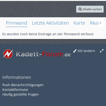
Inhalte suchen
Pinnwand
Letzte Aktivitäten
Karte
Reakti
Es wurden noch keine Einträge an der Pinnwand verfasst.
Stil ändern
Informationen
Push-Benachrichtigungen
Kontaktformular
Häufig gestellte Fragen