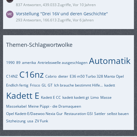
837 Antworten, 439.033 Zugriffe, Vor 10 Jahren
Vorstellung "Drei 16V und deren Geschichte"
293 Antworten, 166.613 Zugriffe, Vor 6 Jahren
Themen-Schlagwortwolke
Automatik
1990
89
amerika
Antriebswelle ausgeschlagen
C16nz
C14NZ
Cabrio
dieter
E36 m50 Turbo 328 Manta Opel
Endlich fertig
Frisco
GL
GT
Ich brauche bestimmt Hilfe...
kadett
Kadett E
Kadett E CC
kadett kadett gt
Limo
Masse
Massekabel
Meine Püppi - die Dramaqueen
Opel Kadett-E/Daewoo Nexia Gur
Restauration GSI
Sattler
selbst bauen
Sitzheizung
usa
ZV Funk