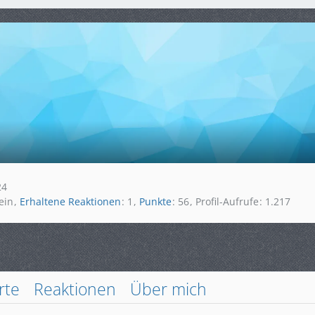
24
ein
Erhaltene Reaktionen
1
Punkte
56
Profil-Aufrufe
1.217
rte
Reaktionen
Über mich