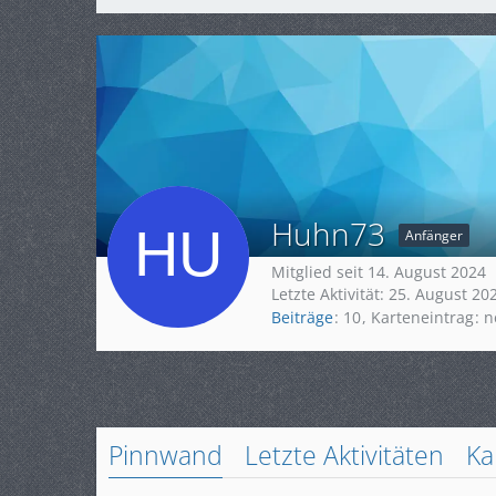
Huhn73
Anfänger
Mitglied seit 14. August 2024
Letzte Aktivität:
25. August 20
Beiträge
10
Karteneintrag
n
Pinnwand
Letzte Aktivitäten
Ka