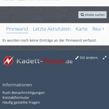
Inhalte suchen
Pinnwand
Letzte Aktivitäten
Karte
Reakti
Es wurden noch keine Einträge an der Pinnwand verfasst.
Stil ändern
Informationen
Push-Benachrichtigungen
Kontaktformular
Häufig gestellte Fragen