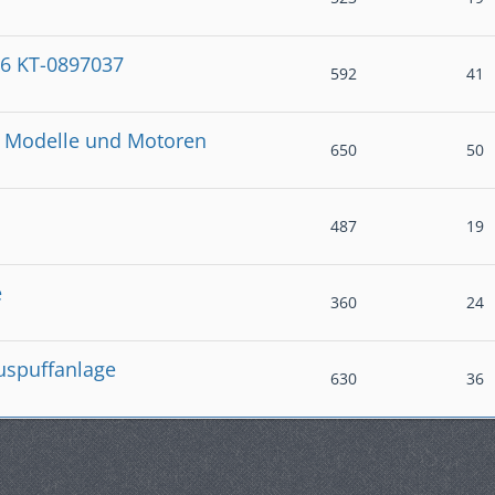
6 KT-0897037
592
41
 Modelle und Motoren
650
50
487
19
e
360
24
uspuffanlage
630
36