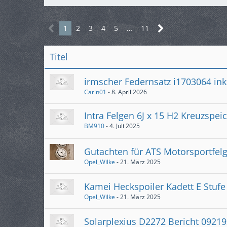
1
2
3
4
5
…
11
Titel
irmscher Federnsatz i1703064 ink
Carin01
-
8. April 2026
Intra Felgen 6J x 15 H2 Kreuzspe
BM910
-
4. Juli 2025
Gutachten für ATS Motorsportfel
Opel_Wilke
-
21. März 2025
Kamei Heckspoiler Kadett E Stufe
Opel_Wilke
-
21. März 2025
Solarplexius D2272 Bericht 0921