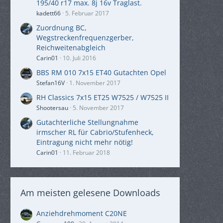
195/40 r17 max. 8j 16v Traglast.
kadett66
5. Februar 2017
Zuordnung BC,
Wegstreckenfrequenzgerber,
Reichweitenabgleich
Carin01
10. Juli 2016
BBS RM 010 7x15 ET40 Gutachten Opel
Stefan16V
1. November 2017
RH Classics 7x15 ET25 W7525 / W7525 II
Shootersau
5. November 2017
Gutachterliche Stellungnahme
irmscher RL für Cabrio/Stufenheck,
Eintragung nicht mehr nötig!
Carin01
11. Februar 2018
Am meisten gelesene Downloads
Anziehdrehmoment C20NE