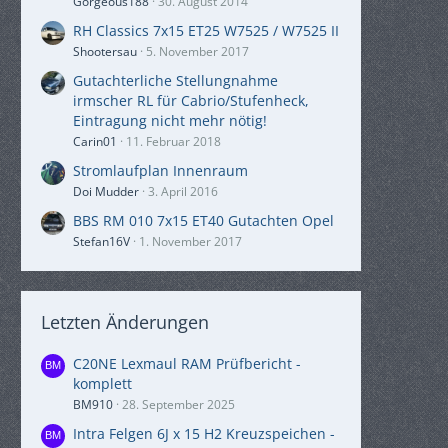
Gorgeous188
30. August 2014
RH Classics 7x15 ET25 W7525 / W7525 II
Shootersau
5. November 2017
Gutachterliche Stellungnahme
irmscher RL für Cabrio/Stufenheck,
Eintragung nicht mehr nötig!
Carin01
11. Februar 2018
Stromlaufplan Innenraum
Doi Mudder
3. April 2016
BBS RM 010 7x15 ET40 Gutachten Opel
Stefan16V
1. November 2017
Letzten Änderungen
C20NE Lexmaul RAM Prüfbericht -
komplett
BM910
28. September 2025
Intra Felgen 6J x 15 H2 Kreuzspeichen -