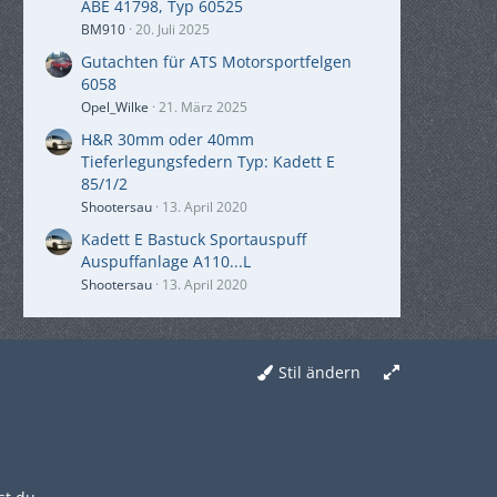
ABE 41798, Typ 60525
BM910
20. Juli 2025
Gutachten für ATS Motorsportfelgen
6058
Opel_Wilke
21. März 2025
H&R 30mm oder 40mm
Tieferlegungsfedern Typ: Kadett E
85/1/2
Shootersau
13. April 2020
Kadett E Bastuck Sportauspuff
Auspuffanlage A110...L
Shootersau
13. April 2020
Stil ändern