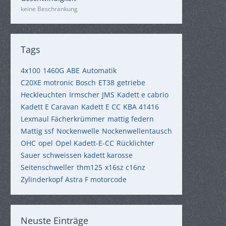
%
keine Beschränkung
Tags
4x100
1460G
ABE
Automatik
C20XE motronic Bosch
ET38
getriebe
Heckleuchten
Irmscher
JMS
Kadett e cabrio
Kadett E Caravan
Kadett E CC
KBA 41416
Lexmaul Fächerkrümmer
mattig federn
Mattig ssf
Nockenwelle
Nockenwellentausch
OHC
opel
Opel Kadett-E-CC
Rücklichter
Sauer
schweissen kadett karosse
Seitenschweller
thm125
x16sz c16nz
Zylinderkopf Astra F motorcode
Neuste Einträge