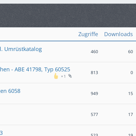
Zugriffe
Downloads
l. Umrüstkatalog
460
60
ichen - ABE 41798, Typ 60525
813
0
1
gen 6058
949
15
577
17
93
523
19