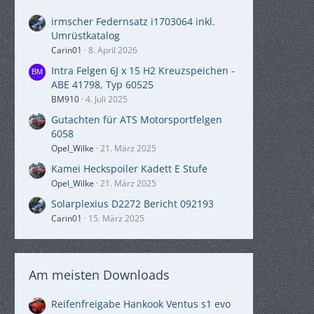
irmscher Federnsatz i1703064 inkl.
Umrüstkatalog
Carin01
8. April 2026
Intra Felgen 6J x 15 H2 Kreuzspeichen -
ABE 41798, Typ 60525
BM910
4. Juli 2025
Gutachten für ATS Motorsportfelgen
6058
Opel_Wilke
21. März 2025
Kamei Heckspoiler Kadett E Stufe
Opel_Wilke
21. März 2025
Solarplexius D2272 Bericht 092193
Carin01
15. März 2025
Am meisten Downloads
Reifenfreigabe Hankook Ventus s1 evo