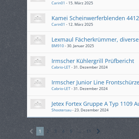
Carin01
-
15. März 2025
Kamei Scheinwerferblenden 4412
Carin01
-
12. März 2025
Lexmaul Fächerkrümmer, diverse
BM910
-
30. Januar 2025
Irmscher Kühlergrill Prüfbericht
Cabrio-LET
-
31. Dezember 2024
Irmscher Junior Line Frontschürz
Cabrio-LET
-
31. Dezember 2024
Jetex Fortex Gruppe A Typ 1109 A
Shootersau
-
23. Dezember 2024
1
2
3
4
5
…
11