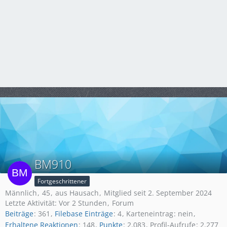
BM910
Fortgeschrittener
Männlich
45
aus Hausach
Mitglied seit 2. September 2024
Letzte Aktivität:
Vor 2 Stunden
Forum
Beiträge
361
Filebase Einträge
4
Karteneintrag
nein
Erhaltene Reaktionen
148
Punkte
2.083
Profil-Aufrufe
2.277