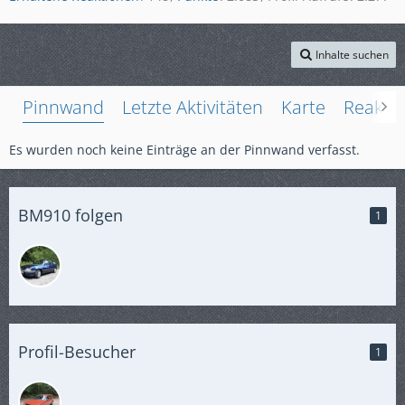
Inhalte suchen
Pinnwand
Letzte Aktivitäten
Karte
Reakti
Es wurden noch keine Einträge an der Pinnwand verfasst.
BM910 folgen
1
Profil-Besucher
1