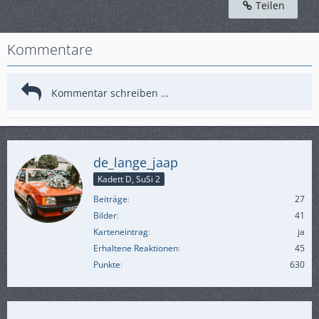
Teilen
Kommentare
de_lange_jaap
Kadett D, SuSi 2
Beiträge
27
Bilder
41
Karteneintrag
ja
Erhaltene Reaktionen
45
Punkte
630