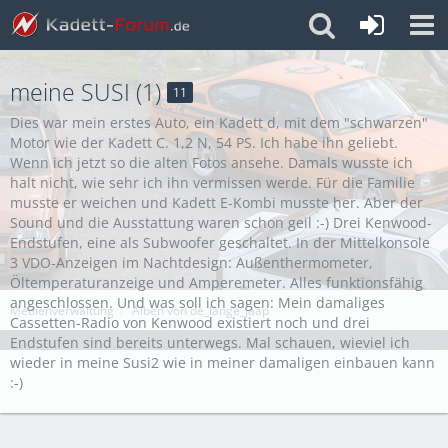
meine SUSI (1)
11
Dies war mein erstes Auto, ein Kadett d, mit dem "schwarzen"
Motor wie der Kadett C. 1,2 N, 54 PS. Ich habe ihn geliebt.
Wenn ich jetzt so die alten Fotos ansehe. Damals wusste ich
halt nicht, wie sehr ich ihn vermissen werde. Für die Familie
musste er weichen und Kadett E-Kombi musste her. Aber der
Sound und die Ausstattung waren schon geil :-) Drei Kenwood-
Endstufen, eine als Subwoofer geschaltet. In der Mittelkonsole
3 VDO-Anzeigen im Nachtdesign: Außenthermometer,
Öltemperaturanzeige und Amperemeter. Alles funktionsfähig
angeschlossen. Und was soll ich sagen: Mein damaliges
Medienverwaltung
Alben von de_lange_jaap
Cassetten-Radio von Kenwood existiert noch und drei
Endstufen sind bereits unterwegs. Mal schauen, wieviel ich
wieder in meine Susi2 wie in meiner damaligen einbauen kann
:-)