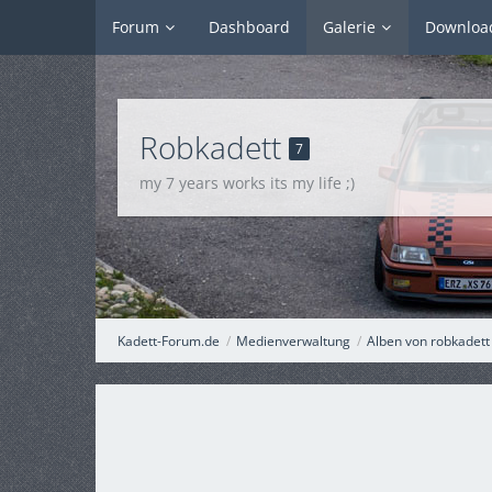
Forum
Dashboard
Galerie
Downloa
Robkadett
7
my 7 years works its my life ;)
Kadett-Forum.de
Medienverwaltung
Alben von robkadett