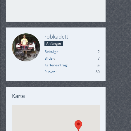
robkadett
Anfänger
Beiträge
2
Bilder
7
Karteneintrag
ja
Punkte
80
Karte