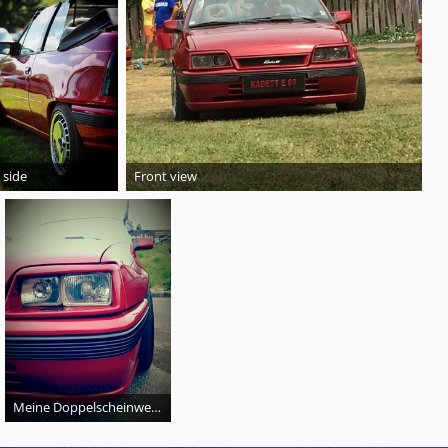
 side
Front view
Meine Doppelscheinwerfer