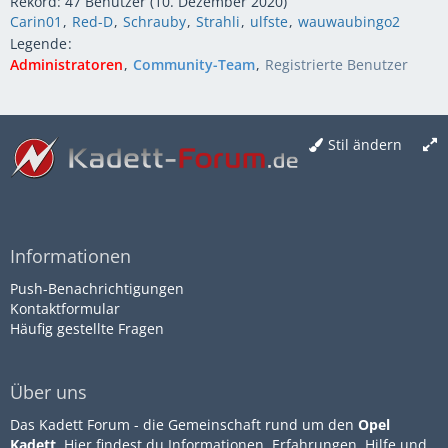
Rekord: 47 Benutzer (
10. Dezember 2020
)
Carin01
Red-D
Schrauby
Strahli
ulfste
wauwaubingo2
Legende
Administratoren
Community-Team
Registrierte Benutzer
Stil ändern
Informationen
Push-Benachrichtigungen
Kontaktformular
Häufig gestellte Fragen
Über uns
Das Kadett Forum - die Gemeinschaft rund um den
Opel
Kadett
. Hier findest du Informationen, Erfahrungen, Hilfe und