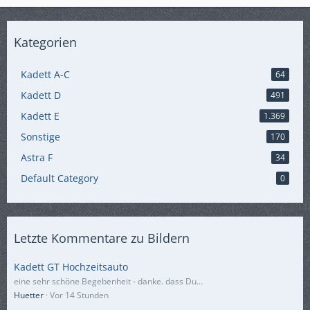
Kategorien
Kadett A-C
64
Kadett D
491
Kadett E
1.369
Sonstige
170
Astra F
34
Default Category
0
Letzte Kommentare zu Bildern
Kadett GT Hochzeitsauto
eine sehr schöne Begebenheit - danke. dass Du…
Huetter
Vor 14 Stunden