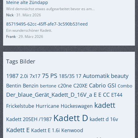
Meine alte Zündapp
Wird demnächst etwas aufgearbeitet bevor es am…
Nick
31. März 2026
85719495-62cc-45ff-afe7-3c590b531eed
Ein wunderschöner Kadett.
Frank
29. März 2026
Tags Bilder
75 PS
1987
Automatik
beauty
2.0i
7x17
185/35 17
Cabrio GSI
Bentin
Benzin
c20ne
C20XE
bertone
Combo
Der_blaue_Gerät_Kadett_D_16V_a
E
E CC
ET44
kadett
Frickelstube
Hurricane
Hückeswagen
Kadett D
Kadett 20SEH /1987
kadett d 16v
Kadett E
Kadett E 1.6i
Kenwood