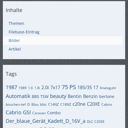
Inhalte
Themen
Filebase-Eintrag
Bilder
Artikel
Tags
75 PS
1987
2.0i
7x17
185/35 17
1989
1.6
1.8i
Analoguhr
Automatik
beauty
Bentin
Benzin
BBS TSW
bertone
c20ne
C20XE
bisschen tief :D
Blau
blitz
C14NZ
C18NZ
Cabrio
Cabrio GSI
Combo
Caravan
Der_blaue_Gerät_Kadett_D_16V_a
DLC C20XE