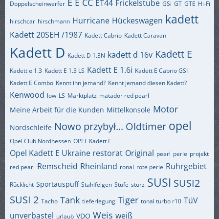
E
E CC
ET44
Frickelstube
Doppelscheinwerfer
GSi
GT
GTE
Hi-Fi
kadett
Hurricane
Hückeswagen
hirschcar
hirschmann
Kadett 20SEH /1987
Kadett Cabrio
Kadett Caravan
Kadett D
Kadett E
kadett d 16v
Kadett D 1.3N
Kadett E 1.6i
Kadett e 1.3
Kadett E 1.3 LS
Kadett E Cabrio GSI
Kadett E Combo
Kennt ihn jemand?
Kennt jemand diesen Kadett?
Kenwood
low
LS
Marktplatz
matador red pearl
Motor
Meine Arbeit für die Kunden
Mittelkonsole
opel
Nowo przybył...
Oldtimer
Nordschleife
Opel Club Nordhessen
OPEL Kadett E
Opel Kadett E Ukraine restorat
Original
pearl
perle
projekt
Remscheid
Rheinland
Ruhrgebiet
red pearl
ronal
rote perle
SUSI
SUSI2
Sportauspuff
Rücklicht
Stahlfelgen
Stufe
sturz
SUSI 2
Tank
Tiger
TüV
Tacho
tieferlegung
tonal turbo r10
Weis
unverbastel
weiß
VDO
urlaub