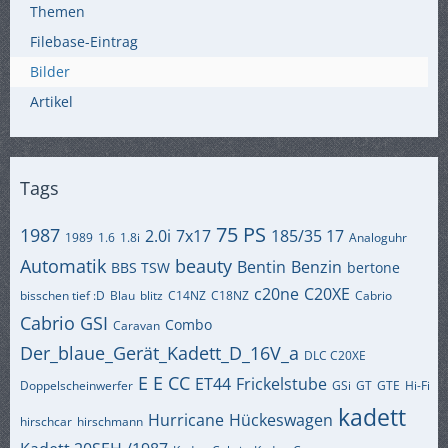
Themen
Filebase-Eintrag
Bilder
Artikel
Tags
75 PS
1987
2.0i
7x17
185/35 17
1989
1.6
1.8i
Analoguhr
Automatik
beauty
Bentin
Benzin
BBS TSW
bertone
c20ne
C20XE
bisschen tief :D
Blau
blitz
C14NZ
C18NZ
Cabrio
Cabrio GSI
Combo
Caravan
Der_blaue_Gerät_Kadett_D_16V_a
DLC C20XE
E
E CC
ET44
Frickelstube
Doppelscheinwerfer
GSi
GT
GTE
Hi-Fi
kadett
Hurricane
Hückeswagen
hirschcar
hirschmann