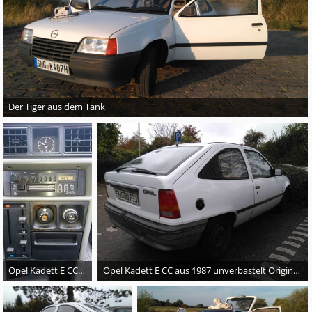
Der Tiger aus dem Tank
Opel Kadett E CC aus 1987 unverbastelt Originalzustand mit H-Kennzeichen selten 75 PS
Opel Kadett E CC aus 1987 unverbastelt Originalzustand mit H-Kennzeichen selten 75 PS