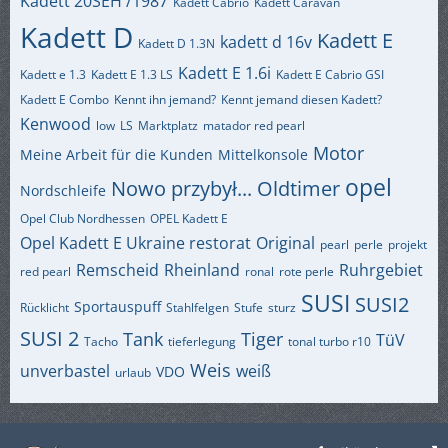
Kadett 20SEH /1987
Kadett Cabrio
Kadett Caravan
Kadett D
Kadett E
kadett d 16v
Kadett D 1.3N
Kadett E 1.6i
Kadett e 1.3
Kadett E 1.3 LS
Kadett E Cabrio GSI
Kadett E Combo
Kennt ihn jemand?
Kennt jemand diesen Kadett?
Kenwood
low
LS
Marktplatz
matador red pearl
Motor
Meine Arbeit für die Kunden
Mittelkonsole
opel
Nowo przybył...
Oldtimer
Nordschleife
Opel Club Nordhessen
OPEL Kadett E
Opel Kadett E Ukraine restorat
Original
pearl
perle
projekt
Remscheid
Rheinland
Ruhrgebiet
red pearl
ronal
rote perle
SUSI
SUSI2
Sportauspuff
Rücklicht
Stahlfelgen
Stufe
sturz
SUSI 2
Tank
Tiger
TüV
Tacho
tieferlegung
tonal turbo r10
Weis
unverbastel
weiß
VDO
urlaub