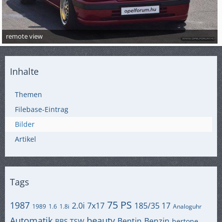
remote view
Inhalte
Themen
Filebase-Eintrag
Bilder
Artikel
Tags
75 PS
1987
2.0i
7x17
185/35 17
1989
1.6
1.8i
Analoguhr
Automatik
beauty
Bentin
Benzin
BBS TSW
bertone