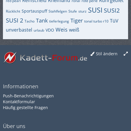
Remscheid
Rheinland
Ruhrgebiet
red pearl
ronal
rote perle
SUSI
SUSI2
Sportauspuff
Rücklicht
Stahlfelgen
Stufe
sturz
SUSI 2
Tank
Tiger
TüV
Tacho
tieferlegung
tonal turbo r10
Weis
unverbastel
weiß
VDO
urlaub
Stil ändern
Informationen
Push-Benachrichtigungen
Kontaktformular
Häufig gestellte Fragen
Über uns