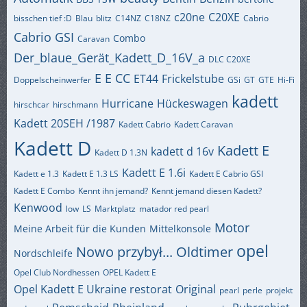
c20ne
C20XE
bisschen tief :D
Blau
blitz
C14NZ
C18NZ
Cabrio
Cabrio GSI
Combo
Caravan
Der_blaue_Gerät_Kadett_D_16V_a
DLC C20XE
E
E CC
ET44
Frickelstube
Doppelscheinwerfer
GSi
GT
GTE
Hi-Fi
kadett
Hurricane
Hückeswagen
hirschcar
hirschmann
Kadett 20SEH /1987
Kadett Cabrio
Kadett Caravan
Kadett D
Kadett E
kadett d 16v
Kadett D 1.3N
Kadett E 1.6i
Kadett e 1.3
Kadett E 1.3 LS
Kadett E Cabrio GSI
Kadett E Combo
Kennt ihn jemand?
Kennt jemand diesen Kadett?
Kenwood
low
LS
Marktplatz
matador red pearl
Motor
Meine Arbeit für die Kunden
Mittelkonsole
opel
Nowo przybył...
Oldtimer
Nordschleife
Opel Club Nordhessen
OPEL Kadett E
Opel Kadett E Ukraine restorat
Original
pearl
perle
projekt