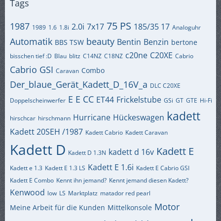
Tags
75 PS
1987
2.0i
7x17
185/35 17
1989
1.6
1.8i
Analoguhr
Automatik
beauty
Bentin
Benzin
BBS TSW
bertone
c20ne
C20XE
bisschen tief :D
Blau
blitz
C14NZ
C18NZ
Cabrio
Cabrio GSI
Combo
Caravan
Der_blaue_Gerät_Kadett_D_16V_a
DLC C20XE
E
E CC
ET44
Frickelstube
Doppelscheinwerfer
GSi
GT
GTE
Hi-Fi
kadett
Hurricane
Hückeswagen
hirschcar
hirschmann
Kadett 20SEH /1987
Kadett Cabrio
Kadett Caravan
Kadett D
Kadett E
kadett d 16v
Kadett D 1.3N
Kadett E 1.6i
Kadett e 1.3
Kadett E 1.3 LS
Kadett E Cabrio GSI
Kadett E Combo
Kennt ihn jemand?
Kennt jemand diesen Kadett?
Kenwood
low
LS
Marktplatz
matador red pearl
Motor
Meine Arbeit für die Kunden
Mittelkonsole