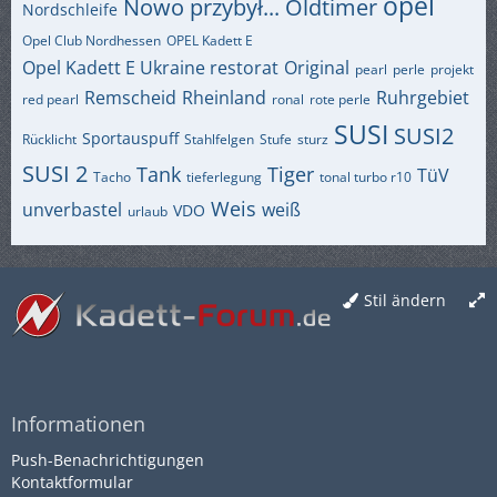
opel
Nowo przybył...
Oldtimer
Nordschleife
Opel Club Nordhessen
OPEL Kadett E
Opel Kadett E Ukraine restorat
Original
pearl
perle
projekt
Remscheid
Rheinland
Ruhrgebiet
red pearl
ronal
rote perle
SUSI
SUSI2
Sportauspuff
Rücklicht
Stahlfelgen
Stufe
sturz
SUSI 2
Tank
Tiger
TüV
Tacho
tieferlegung
tonal turbo r10
Weis
unverbastel
weiß
VDO
urlaub
Stil ändern
Informationen
Push-Benachrichtigungen
Kontaktformular