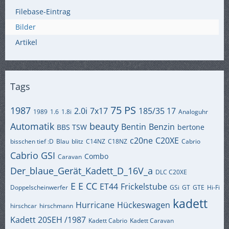
Filebase-Eintrag
Bilder
Artikel
Tags
75 PS
1987
2.0i
7x17
185/35 17
1989
1.6
1.8i
Analoguhr
Automatik
beauty
Bentin
Benzin
BBS TSW
bertone
c20ne
C20XE
bisschen tief :D
Blau
blitz
C14NZ
C18NZ
Cabrio
Cabrio GSI
Combo
Caravan
Der_blaue_Gerät_Kadett_D_16V_a
DLC C20XE
E
E CC
ET44
Frickelstube
Doppelscheinwerfer
GSi
GT
GTE
Hi-Fi
kadett
Hurricane
Hückeswagen
hirschcar
hirschmann
Kadett 20SEH /1987
Kadett Cabrio
Kadett Caravan