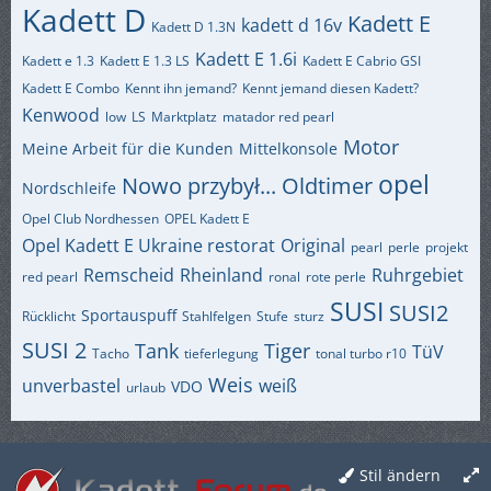
Kadett D
Kadett E
kadett d 16v
Kadett D 1.3N
Kadett E 1.6i
Kadett e 1.3
Kadett E 1.3 LS
Kadett E Cabrio GSI
Kadett E Combo
Kennt ihn jemand?
Kennt jemand diesen Kadett?
Kenwood
low
LS
Marktplatz
matador red pearl
Motor
Meine Arbeit für die Kunden
Mittelkonsole
opel
Nowo przybył...
Oldtimer
Nordschleife
Opel Club Nordhessen
OPEL Kadett E
Opel Kadett E Ukraine restorat
Original
pearl
perle
projekt
Remscheid
Rheinland
Ruhrgebiet
red pearl
ronal
rote perle
SUSI
SUSI2
Sportauspuff
Rücklicht
Stahlfelgen
Stufe
sturz
SUSI 2
Tank
Tiger
TüV
Tacho
tieferlegung
tonal turbo r10
Weis
unverbastel
weiß
VDO
urlaub
Stil ändern