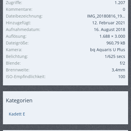
Zugriffe
1.207
Kommentare
0
Dateibezeichnung
IMG_20180816_194035_650.jpg
Hinzugefügt
12. Februar 2021
Aufnahmedatum
16. August 2018
Auflösung
1.688 × 3.000
Dateigröße
960,79 kB
Kamera
bq Aquaris U Plus
Belichtung
1/625 secs
Blende
f/2
Brennweite
3,4mm
ISO-Empfindlichkeit
100
Kategorien
Kadett E