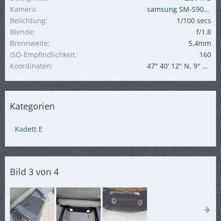
Kamera
samsung SM-S901B
Belichtung
1/100 secs
Blende
f/1.8
Brennweite
5,4mm
ISO-Empfindlichkeit
160
Koordinaten
47° 40' 12" N, 9° 10' 48" O
Kategorien
Kadett E
Bild 3 von 4