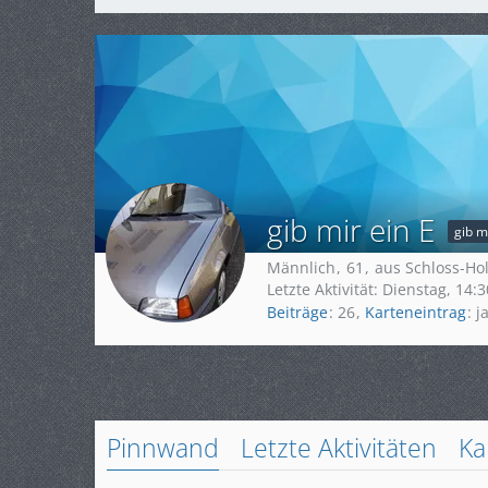
gib mir ein E
gib m
Männlich
61
aus Schloss-Ho
Letzte Aktivität:
Dienstag, 14:3
Beiträge
26
Karteneintrag
j
Pinnwand
Letzte Aktivitäten
Ka