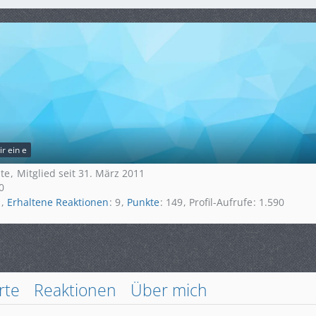
ir ein e
lte
Mitglied seit 31. März 2011
0
a
Erhaltene Reaktionen
9
Punkte
149
Profil-Aufrufe
1.590
rte
Reaktionen
Über mich