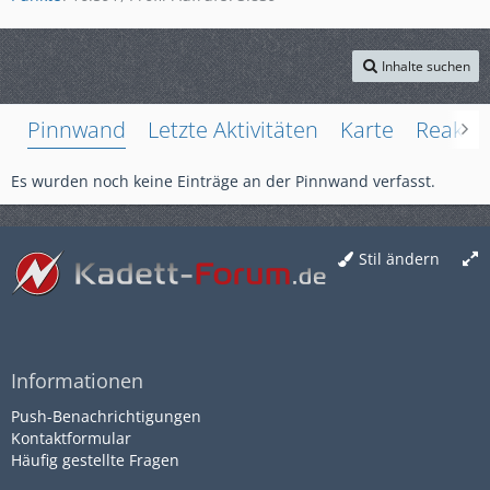
Inhalte suchen
Pinnwand
Letzte Aktivitäten
Karte
Reakti
Es wurden noch keine Einträge an der Pinnwand verfasst.
Stil ändern
Informationen
Push-Benachrichtigungen
Kontaktformular
Häufig gestellte Fragen