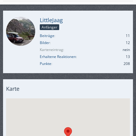
LittleJaag
Anfänger
Beiträge
11
Bilder
12
Karteneintrag
nein
Erhaltene Reaktionen
13
Punkte
208
Karte