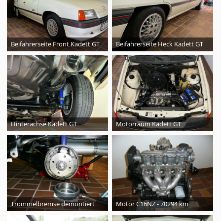
Beifahrerseite Front Kadett GT
Beifahrerseite Heck Kadett GT
Hinterachse Kadett GT
Motorraum Kadett GT
Trommelbremse demontiert
Motor C16NZ - 70294 km