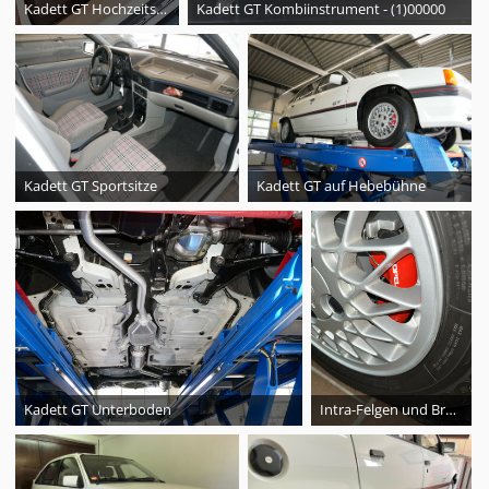
Kadett GT Hochzeitsauto
Kadett GT Kombiinstrument - (1)00000
Kadett GT Sportsitze
Kadett GT auf Hebebühne
Kadett GT Unterboden
Intra-Felgen und Bremssattel