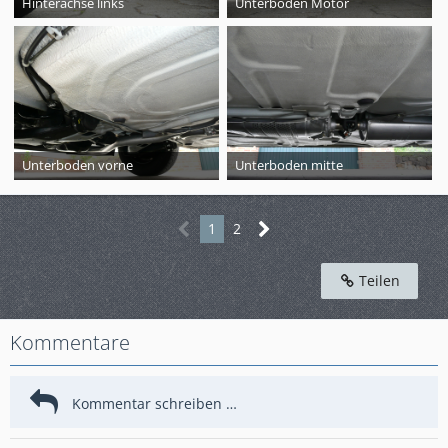
Hinterachse links
Unterboden Motor
Unterboden vorne
Unterboden mitte
1
2
Teilen
Kommentare