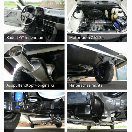
Kadett GT Innenraum
Motorraum C16LZ
Auspuffendtopf - original GT
Hinterachse rechts