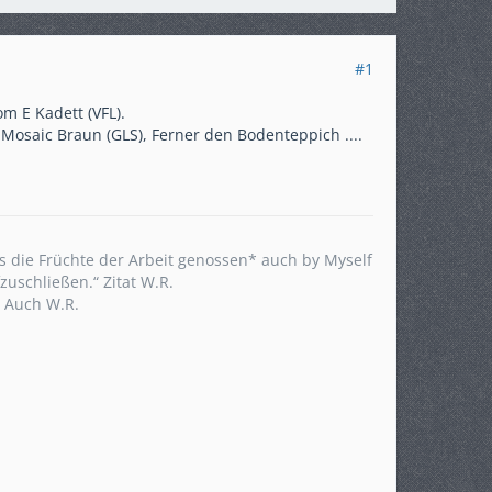
#1
m E Kadett (VFL).
osaic Braun (GLS), Ferner den Bodenteppich ....
 die Früchte der Arbeit genossen* auch by Myself
uschließen.“ Zitat W.R.
“ Auch W.R.