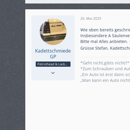
26. Mai 2025
Wie oben bereits geschri
Insbesondere A Säulenver
Bitte mal Alles anbieten.
Grüsse Stefan, Kadettsc
Kadettschmiede
GP
*Geht nicht,gibts nicht!!*
Petrolhead & Lackschubser
*Zum Schrauben und Auto
Reaktionen
172
„Ein Auto ist erst dann 
Punkte
5.132
„Man kann ein Auto nicht
Beiträge
945
Bilder
8
Karteneintrag
ja