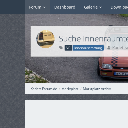
Forum
Dashboard
Galerie
Downloa
Suche Innenraumte
Kadett
VB
Innenausstattung
Kadett-Forum.de
Marktplatz
Marktplatz Archiv