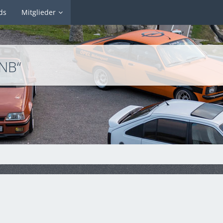
ds
Mitglieder
NB“