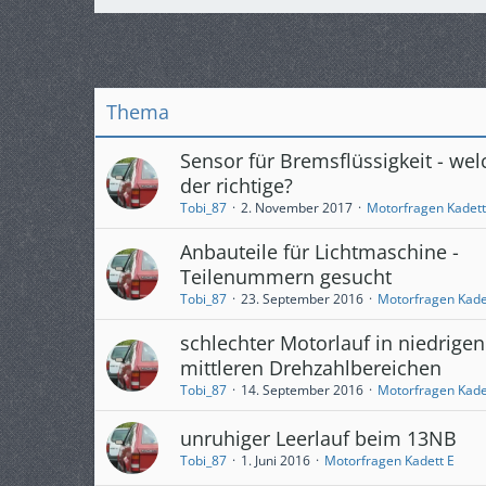
Thema
Sensor für Bremsflüssigkeit - welc
der richtige?
Tobi_87
2. November 2017
Motorfragen Kadett
Anbauteile für Lichtmaschine -
Teilenummern gesucht
Tobi_87
23. September 2016
Motorfragen Kade
schlechter Motorlauf in niedrige
mittleren Drehzahlbereichen
Tobi_87
14. September 2016
Motorfragen Kade
unruhiger Leerlauf beim 13NB
Tobi_87
1. Juni 2016
Motorfragen Kadett E