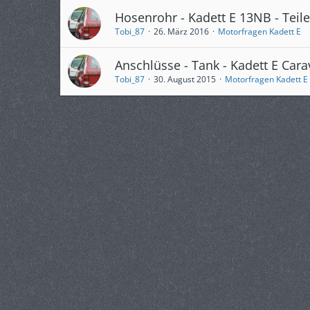
Hosenrohr - Kadett E 13NB - Te
Tobi_87
26. März 2016
Motorfragen Kadett E
Anschlüsse - Tank - Kadett E Car
Tobi_87
30. August 2015
Motorfragen Kadett E