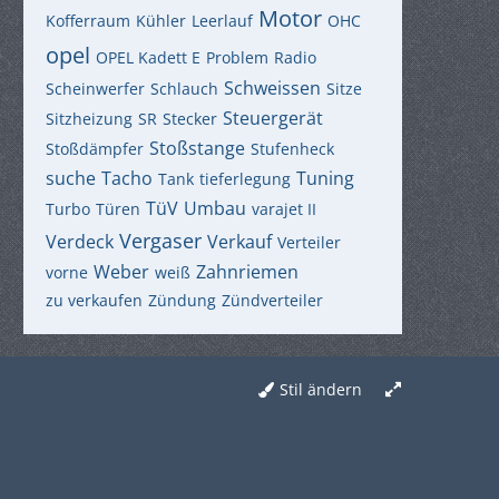
Motor
Kofferraum
Kühler
Leerlauf
OHC
opel
OPEL Kadett E
Problem
Radio
Schweissen
Scheinwerfer
Schlauch
Sitze
Steuergerät
Sitzheizung
SR
Stecker
Stoßstange
Stoßdämpfer
Stufenheck
suche
Tacho
Tuning
Tank
tieferlegung
TüV
Umbau
Turbo
Türen
varajet II
Vergaser
Verdeck
Verkauf
Verteiler
Weber
Zahnriemen
vorne
weiß
zu verkaufen
Zündung
Zündverteiler
Stil ändern