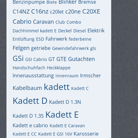
Blinker
Benzinpumpe
Bremse
Biete
C16nz
C20XE
C14NZ
c20ne
c20let
Cabrio
Caravan
Club
Combo
Elektrik
Dachhimmel kadett E
Deckel
Diesel
Fahrwerk
Entlüftung
ESD
federbeine
Felgen
getriebe
Gewindefahrwerk
gls
GSi
GTE
Gutachten
GT
GSI Cabrio
Handschuhfach
Heckklappe
Innenausstattung
Irmscher
innenraum
kadett
Kabelbaum
Kadett C
Kadett D
Kadett D 1.3N
Kadett E
Kadett D 1.3S
Kadett e cabrio
Kadett E Caravan
Karosserie
Kadett E CC
Kadett E GSI 16V