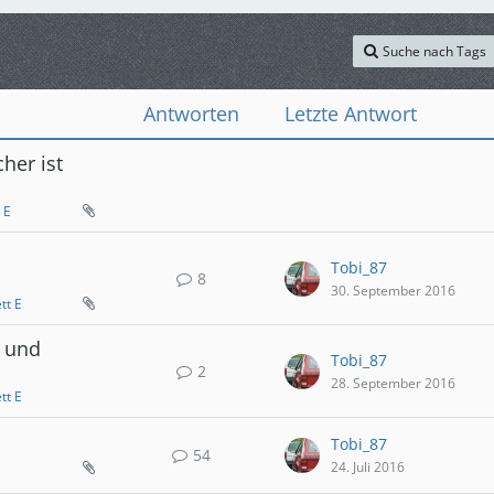
Suche nach Tags
Antworten
Letzte Antwort
her ist
 E
Tobi_87
8
30. September 2016
tt E
n und
Tobi_87
2
28. September 2016
tt E
Tobi_87
54
24. Juli 2016