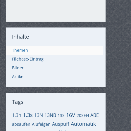
Inhalte
Themen
Filebase-Eintrag
Bilder
Artikel
Tags
1.3s
16V
1.3n
13N
13NB
ABE
13S
20SEH
Automatik
Auspuff
absaufen
Alufelgen