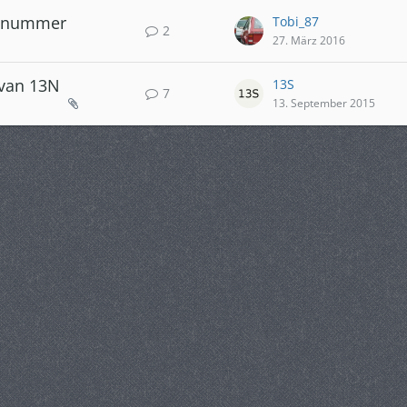
ilenummer
Tobi_87
2
27. März 2016
avan 13N
13S
7
13. September 2015