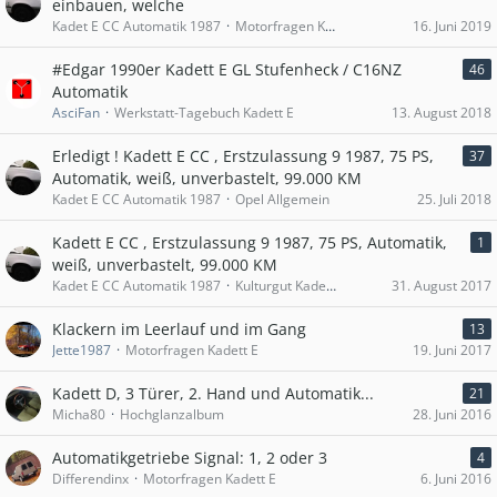
einbauen, welche
Kadet E CC Automatik 1987
Motorfragen Kadett D
16. Juni 2019
#Edgar 1990er Kadett E GL Stufenheck / C16NZ
46
Automatik
AsciFan
Werkstatt-Tagebuch Kadett E
13. August 2018
Erledigt ! Kadett E CC , Erstzulassung 9 1987, 75 PS,
37
Automatik, weiß, unverbastelt, 99.000 KM
Kadet E CC Automatik 1987
Opel Allgemein
25. Juli 2018
Kadett E CC , Erstzulassung 9 1987, 75 PS, Automatik,
1
weiß, unverbastelt, 99.000 KM
Kadet E CC Automatik 1987
Kulturgut Kadett E
31. August 2017
Klackern im Leerlauf und im Gang
13
Jette1987
Motorfragen Kadett E
19. Juni 2017
Kadett D, 3 Türer, 2. Hand und Automatik...
21
Micha80
Hochglanzalbum
28. Juni 2016
Automatikgetriebe Signal: 1, 2 oder 3
4
Differendinx
Motorfragen Kadett E
6. Juni 2016