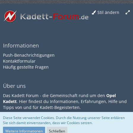
Stil ändern
Informationen
Push-Benachrichtigungen
Kontaktformular
Häufig gestellte Fragen
Über uns
Das Kadett Forum - die Gemeinschaft rund um den
Opel
Kadett
. Hier findest du Informationen, Erfahrungen, Hilfe und
Tipps von und für Kadett-Begeisterten.
Diese Seite verwendet Cookies. Durch die Nutzung unserer Seite erklären
Sie sich damit einverstanden, dass wir Cookies setzen.
Community-Software:
WoltLab
Impressum
Datenschutz
Suite™
Nutzungsbestimmungen
Weitere Informationen
Schließen