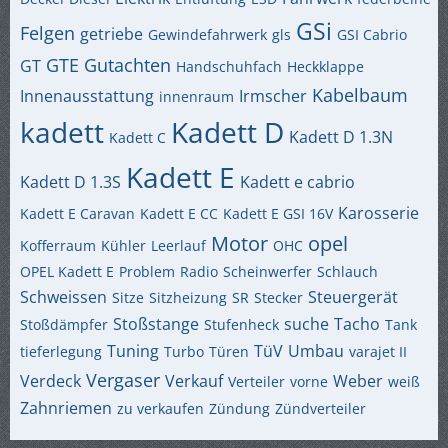
GSi
Felgen
getriebe
Gewindefahrwerk
gls
GSI Cabrio
GTE
Gutachten
GT
Handschuhfach
Heckklappe
Kabelbaum
Innenausstattung
Irmscher
innenraum
kadett
Kadett D
Kadett D 1.3N
Kadett C
Kadett E
Kadett D 1.3S
Kadett e cabrio
Karosserie
Kadett E Caravan
Kadett E CC
Kadett E GSI 16V
Motor
opel
Kofferraum
Kühler
Leerlauf
OHC
OPEL Kadett E
Problem
Radio
Scheinwerfer
Schlauch
Schweissen
Steuergerät
Sitze
Sitzheizung
SR
Stecker
Stoßstange
suche
Tacho
Stoßdämpfer
Stufenheck
Tank
Tuning
TüV
Umbau
tieferlegung
Turbo
Türen
varajet II
Vergaser
Verdeck
Verkauf
Weber
Verteiler
vorne
weiß
Zahnriemen
zu verkaufen
Zündung
Zündverteiler