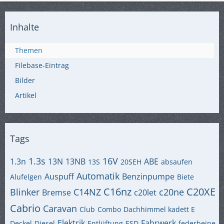
Inhalte
Themen
Filebase-Eintrag
Bilder
Artikel
Tags
1.3s
16V
1.3n
13N
13NB
ABE
13S
20SEH
absaufen
Automatik
Auspuff
Benzinpumpe
Alufelgen
Biete
C16nz
C20XE
Blinker
C14NZ
c20ne
Bremse
c20let
Cabrio
Caravan
Club
Combo
Dachhimmel kadett E
Elektrik
Fahrwerk
Deckel
Diesel
Entlüftung
ESD
federbeine