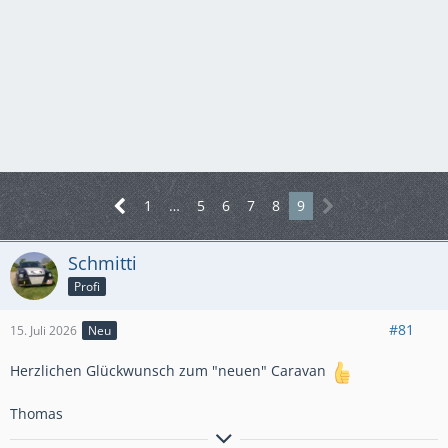
1
…
5
6
7
8
9
Schmitti
Profi
#81
15. Juli 2026
Neu
Herzlichen Glückwunsch zum "neuen" Caravan
Thomas
Wenn Du den Baum siehst, in den Du reinfährst, hast Du