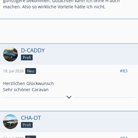
günstigere bekommen, Gutachten kann ich ohne H auch
machen. Also so wirkliche Vorteile hätte ich nicht.
D-CADDY
Profi
#83
18. Juli 2026
Neu
Herzlichen Glückwunsch
Sehr schöner Caravan
Kadett D Caravan GLS 20NE,
Kadett D GTE 1.8E 2x.Kadett GSI Cabrio
Kadett D Caravan c20xe
CHA-OT
Profi