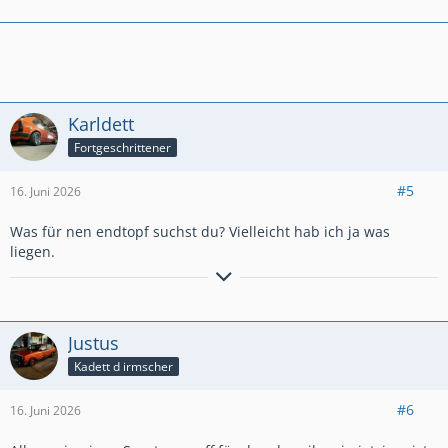
Karldett
Fortgeschrittener
#5
16. Juni 2026
Was für nen endtopf suchst du? Vielleicht hab ich ja was
liegen.
Freunde sind wie Titten,manche sind groß,manche sind
klein,einige sind echt und einige sind falsch
Justus
Kadett d irmscher
#6
16. Juni 2026