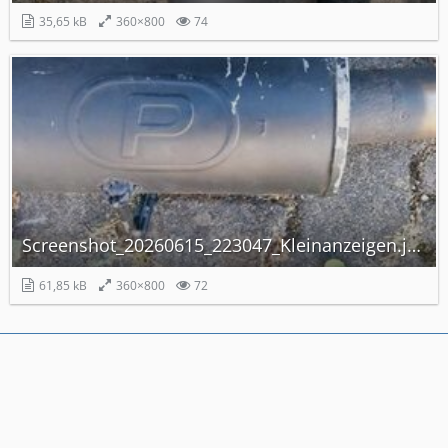
35,65 kB
360×800
74
Screenshot_20260615_223047_Kleinanzeigen.jpg
61,85 kB
360×800
72