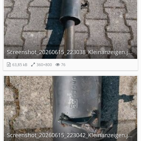
Screenshot_20260615_223038_Kleinanzeigen.jpg
63,85 kB
360×800
76
Screenshot_20260615_223042_Kleinanzeigen.jpg