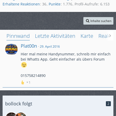
Erhaltene Reaktionen
36
Punkte
1.776
Profil-Aufrufe
6.153
Inhalte suchen
Pinnwand
Letzte Aktivitäten
Karte
Reakti
Plat00n
29. April 2016
Hier mal meine Handynummer, schreib mir einfach
bei Whatts App. Geht einfacher als übers Forum
015758214890
1
bollock folgt
2