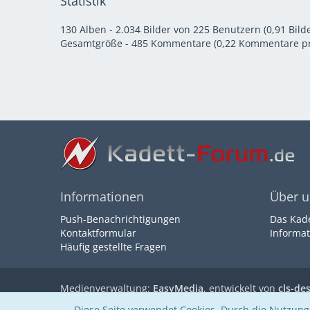
Statistik
130 Alben - 2.034 Bilder von 225 Benutzern (0,91 Bilde
Gesamtgröße - 485 Kommentare (0,22 Kommentare pr
Informationen
Über u
Push-Benachrichtigungen
Das Kad
Kontaktformular
Informat
Häufig gestellte Fragen
Medienverwaltung:
EasyMedia
, entwickelt von
cls-de
Community-Software:
WoltLab Suite™
Diese Seite verwendet Cookies. Durch die Nutzung 