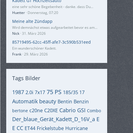
Kadett GT Hochzeitsauto
eine sehr schöne Begebenheit - danke. dass Du…
Huetter
Donnerstag, 07:20
Meine alte Zündapp
Wird demnächst etwas aufgearbeitet bevor es am…
Nick
31. März 2026
85719495-62cc-45ff-afe7-3c590b531eed
Ein wunderschöner Kadett.
Frank
29. März 2026
Tags Bilder
75 PS
1987
2.0i
7x17
185/35 17
Automatik
beauty
Bentin
Benzin
Cabrio GSI
c20ne
C20XE
bertone
Combo
Der_blaue_Gerät_Kadett_D_16V_a
E
E CC
ET44
Frickelstube
Hurricane