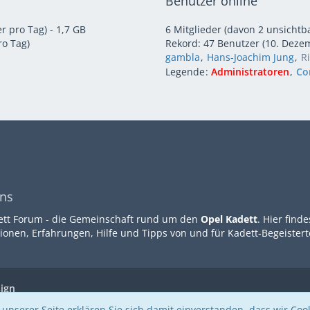
Benutzer online
r pro Tag) - 1,7 GB
6 Mitglieder (davon 2 unsichtb
o Tag)
Rekord: 47 Benutzer (
10. Deze
gambla
Hans-Joachim Jung
R
Legende
Administratoren
Co
ns
ett Forum - die Gemeinschaft rund um den
Opel Kadett
. Hier finde
ionen, Erfahrungen, Hilfe und Tipps von und für Kadett-Begeistert
sign
unserer Seite erklären Sie sich damit einverstanden, dass wir Cook