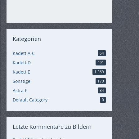
Kategorien
Kadett A-C
64
Kadett D
491
Kadett E
1.369
Sonstige
170
Astra F
34
Default Category
0
Letzte Kommentare zu Bildern