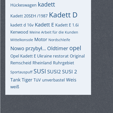
kadett
Hückeswagen
Kadett D
Kadett 20SEH /1987
Kadett E
kadett d 16v
Kadett E 1.6i
Kenwood
Meine Arbeit für die Kunden
Motor
Mittelkonsole
Nordschleife
opel
Nowo przybył...
Oldtimer
Opel Kadett E Ukraine restorat
Original
Remscheid
Rheinland
Ruhrgebiet
SUSI
SUSI2
SUSI 2
Sportauspuff
Tank
Tiger
Weis
TüV
unverbastel
weiß