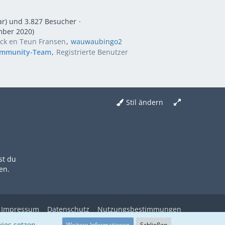
ar) und 3.827 Besucher
mber 2020
)
ick en Teun Fransen
wauwaubingo2
mmunity-Team
Registrierte Benutzer
Stil ändern
st du
en.
Impressum
Datenschutz
Nutzungsbestimmungen
ies setzen.
Weitere Informationen
Schließen