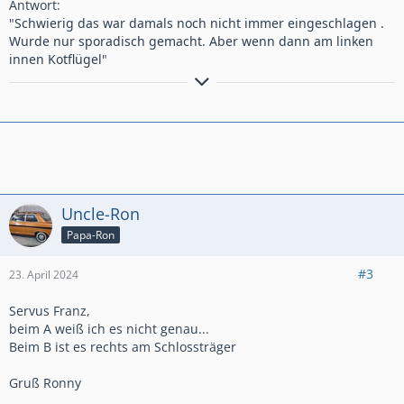
Antwort:
"
Schwierig das war damals noch nicht immer eingeschlagen .
Wurde nur sporadisch gemacht. Aber wenn dann am linken
innen Kotflügel
"
B 1,1; C 1,0; D 1,2+1,3+1,6+2,0; E 2,0+1,3+1,6+2,0+2,0;
Omega B MV6, Ascona C 1,6 (Umbau zu 2,0), GT Roadster,
Kadett E-CC "Beauty" (Bj. 1991, 49k km)
Uncle-Ron
Papa-Ron
#3
23. April 2024
Servus Franz,
beim A weiß ich es nicht genau...
Beim B ist es rechts am Schlossträger
Gruß Ronny