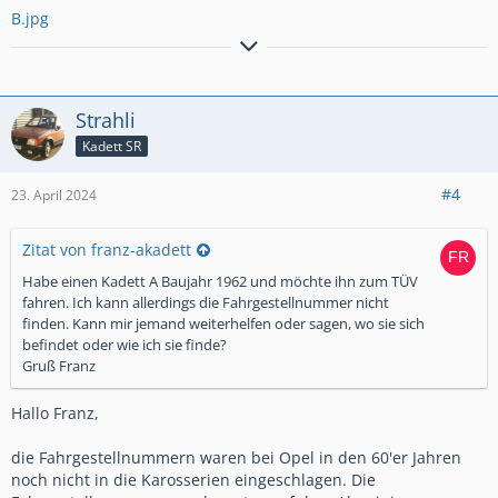
B.jpg
Kadett B `73 resto, Kadett E Cabrio 16V, Kadett E GSI 16V Mattig
Breitbau, Trabant P601, Kadett B `72 schlachter, B Blitz `69er
300/6, Corsa A `83
Strahli
es gibt Tage, da gewinnt man - und es gibt Tage, da verlieren
Kadett SR
die Anderen
#4
23. April 2024
Zitat von franz-akadett
Habe einen Kadett A Baujahr 1962 und möchte ihn zum TÜV
fahren. Ich kann allerdings die Fahrgestellnummer nicht
finden. Kann mir jemand weiterhelfen oder sagen, wo sie sich
befindet oder wie ich sie finde?
Gruß Franz
Hallo Franz,
die Fahrgestellnummern waren bei Opel in den 60'er Jahren
noch nicht in die Karosserien eingeschlagen. Die