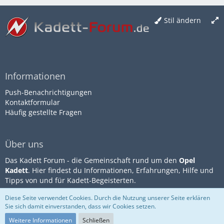
Stil ändern
Informationen
Push-Benachrichtigungen
Kontaktformular
Häufig gestellte Fragen
Über uns
Das Kadett Forum - die Gemeinschaft rund um den
Opel
Kadett
. Hier findest du Informationen, Erfahrungen, Hilfe und
Tipps von und für Kadett-Begeisterten.
Diese Seite verwendet Cookies. Durch die Nutzung unserer Seite erklären
Sie sich damit einverstanden, dass wir Cookies setzen.
Community-Software:
WoltLab
Impressum
Datenschutz
Suite™
Nutzungsbestimmungen
Weitere Informationen
Schließen