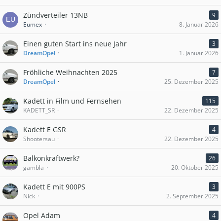
Zündverteiler 13NB
9
Eumex
8. Januar 2026
Einen guten Start ins neue Jahr
3
DreamOpel
1. Januar 2026
Fröhliche Weihnachten 2025
7
DreamOpel
25. Dezember 2025
Kadett in Film und Fernsehen
115
KADETT_SR
22. Dezember 2025
Kadett E GSR
4
Shootersau
22. Dezember 2025
Balkonkraftwerk?
26
gambla
20. Oktober 2025
Kadett E mit 900PS
3
Nick
2. September 2025
Opel Adam
4