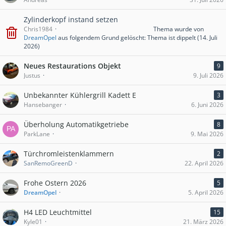
Zylinderkopf instand setzen
Chris1984
Thema wurde von
DreamOpel
aus folgendem Grund gelöscht: Thema ist dippelt (
14. Juli
2026
)
Neues Restaurations Objekt
9
Justus
9. Juli 2026
Unbekannter Kühlergrill Kadett E
3
Hansebanger
6. Juni 2026
Überholung Automatikgetriebe
8
ParkLane
9. Mai 2026
Türchromleistenklammern
2
SanRemoGreenD
22. April 2026
Frohe Ostern 2026
5
DreamOpel
5. April 2026
H4 LED Leuchtmittel
15
Kyle01
21. März 2026