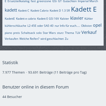
E
Ersatzteilkatalog
fast
greenzone
GSi
GT
Gutachten
Imperial March
Kadett E
kadett
Kadett C
Kadett Cabrio
Kadett D 1.3 SR
klavier
KadettE
Kadett e cabrio
Kadett E GSI 16V
Kalvier
Kühler
opel
kühlerschläuche
L2-45E oder SAE-40
nur Info für euch.....
Oblivion
Verkauf
piano
preis
Schaltsack
solo
Star Wars
sturz
Thema
TüV
Verkaufen
Welche Reifen?
wird geschlachtet
Zu
Statistik
7.977 Themen
93.691 Beiträge (11 Beiträge pro Tag)
Benutzer online in diesem Forum
44 Besucher