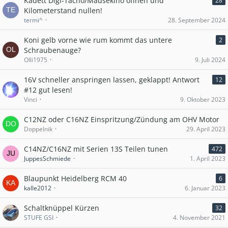
Kadett Digi-Tacho/Mäusekino öffnen und
28
Kilometerstand nullen!
termi^
28. September 2024
Koni gelb vorne wie rum kommt das untere
2
Schraubenauge?
Olli1975
9. Juli 2024
16V schneller anspringen lassen, geklappt! Antwort
12
#12 gut lesen!
Vinci
9. Oktober 2023
C12NZ oder C16NZ Einspritzung/Zündung am OHV Motor
Doppelnik
29. April 2023
C14NZ/C16NZ mit Serien 13S Teilen tunen
472
JuppesSchmiede
1. April 2023
Blaupunkt Heidelberg RCM 40
6
kalle2012
6. Januar 2023
Schaltknüppel Kürzen
32
STUFE GSI
4. November 2021