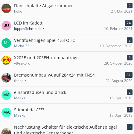
Flanschplatte Abgaskrümmer
2
hoko
27. Mai 2021
LCD im Kadett
74
JuppesSchmiede
16. Februar 2021
Ventifuehrugen Spiel 1.6l OHC
2
Micha.22
19. Dezember 2020
X20SE und 20SEH + umbaufrage.....
6
v8-rekord
29. Oktober 2020
Bremsenumbau VA auf 284x24 mit FN54
81
tbone
21. August 2020
einspritzdüsen und druck
2
Maexs
18. April 2019
Stimmt das????
1
Maexs
17. April 2019
Nachrüstung Schalter für elektrische Außenspiegel
3
und elektrische Fensterheber