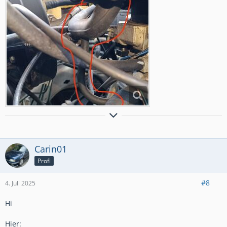
B 1,1; C 1,0; D 1,2+1,3+1,6+2,0; E 2,0+1,3+1,6+2,0+2,0;
Omega B MV6, Ascona C 1,6 (Umbau zu 2,0), GT Roadster,
Kadett E-CC "Beauty" (Bj. 1991, 49k km)
Carin01
Profi
#8
4. Juli 2025
Hi
Hier: