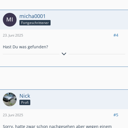
Omega B MV6, Ascona C 1,6 (Umbau zu 2,0), GT Roadster,
Kadett E-CC "Beauty" (Bj. 1991, 49k km)
micha0001
Fortgeschrittener
#4
23. Juni 2025
Hast Du was gefunden?
B 1,1; C 1,0; D 1,2+1,3+1,6+2,0; E 2,0+1,3+1,6+2,0+2,0;
Omega B MV6, Ascona C 1,6 (Umbau zu 2,0), GT Roadster,
Kadett E-CC "Beauty" (Bj. 1991, 49k km)
Nick
Profi
#5
23. Juni 2025
Sorry, hatte zwar schon nachgesehen aber wegen einem