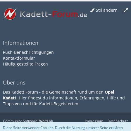
Stil ändern
Informationen
Push-Benachrichtigungen
Kontaktformular
Häufig gestellte Fragen
Über uns
Das Kadett Forum - die Gemeinschaft rund um den
Opel
Kadett
. Hier findest du Informationen, Erfahrungen, Hilfe und
Tipps von und für Kadett-Begeisterten.
Community-Software:
WoltLab
Impressum
Datenschutz
Suite™
Nutzungsbestimmungen
Diese Seite verwendet Cookies. Durch die Nutzung unserer Seite erklären