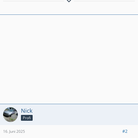
B 1,1; C 1,0; D 1,2+1,3+1,6+2,0; E 2,0+1,3+1,6+2,0+2,0;
Omega B MV6, Ascona C 1,6 (Umbau zu 2,0), GT Roadster,
Kadett E-CC "Beauty" (Bj. 1991, 49k km)
Nick
Profi
#2
16. Juni 2025