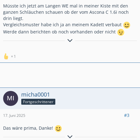
Müsste ich jetzt am Langen WE mal in meiner Kiste mit den
ganzen Schläuchen schauen ob der vom Ascona C 1.6i noch
drin liegt.
Vergleichsmuster habe ich ja an meinem Kadett verbaut
Werde dann berichten ob noch vorhanden oder nicht
Astra H Caravan 1.6 16V (2005)
Frontera B Olympus 3.2 V6 24V mit Prins LPG (2002)
Astra G CC 1.6 16V (1999)
1
Omega B Caravan 2.0 16V Vfl (1997) - evtl. Umbau zum
Anhänger
Tigra A 1.6 16V (1997) -- Kadett E Cabrio (Bertone Edition) 1.6i
(1993)
Zündapp CS 50 (Typ 448 013) 49ccm 2-Takt (1981)
micha0001
Corsa C 1.2 16V (2003) wird zerlegt
Fortgeschrittener
Aktuell in der Bucht:
https://www.ebay.de/sch/i.html…
l2562&_ssn=overather_wolf
#3
17. Juni 2025
Das wäre prima, Danke!
B 1,1; C 1,0; D 1,2+1,3+1,6+2,0; E 2,0+1,3+1,6+2,0+2,0;