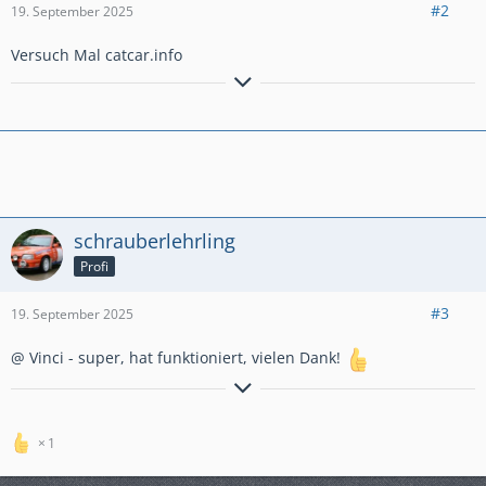
#2
19. September 2025
Versuch Mal catcar.info
PKW steht doch für "Pferdekraftwagen" oder??
schrauberlehrling
Profi
#3
19. September 2025
@ Vinci - super, hat funktioniert, vielen Dank!
Fehlende Leistung wird durch Wahnsinn ersetzt!!
1