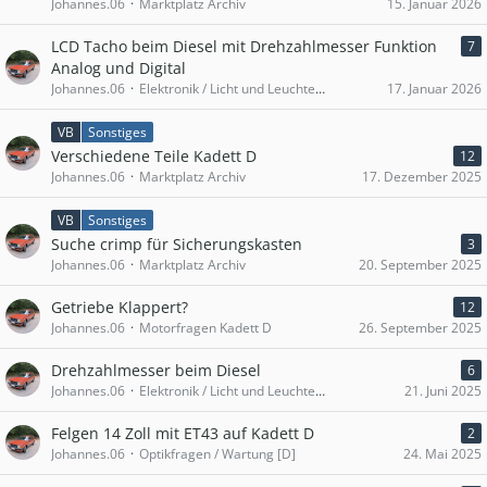
Johannes.06
Marktplatz Archiv
15. Januar 2026
LCD Tacho beim Diesel mit Drehzahlmesser Funktion
7
Analog und Digital
Johannes.06
Elektronik / Licht und Leuchten / Innenausstattung [D]
17. Januar 2026
VB
Sonstiges
Verschiedene Teile Kadett D
12
Johannes.06
Marktplatz Archiv
17. Dezember 2025
VB
Sonstiges
Suche crimp für Sicherungskasten
3
Johannes.06
Marktplatz Archiv
20. September 2025
Getriebe Klappert?
12
Johannes.06
Motorfragen Kadett D
26. September 2025
Drehzahlmesser beim Diesel
6
Johannes.06
Elektronik / Licht und Leuchten / Innenausstattung [D]
21. Juni 2025
Felgen 14 Zoll mit ET43 auf Kadett D
2
Johannes.06
Optikfragen / Wartung [D]
24. Mai 2025