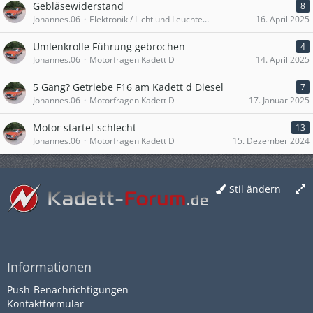
Gebläsewiderstand
8
Johannes.06
Elektronik / Licht und Leuchten / Innenausstattung [D]
16. April 2025
Umlenkrolle Führung gebrochen
4
Johannes.06
Motorfragen Kadett D
14. April 2025
5 Gang? Getriebe F16 am Kadett d Diesel
7
Johannes.06
Motorfragen Kadett D
17. Januar 2025
Motor startet schlecht
13
Johannes.06
Motorfragen Kadett D
15. Dezember 2024
Stil ändern
Informationen
Push-Benachrichtigungen
Kontaktformular