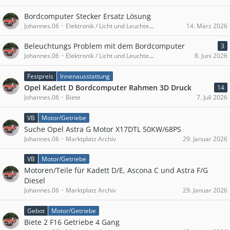
Bordcomputer Stecker Ersatz Lösung
Johannes.06
Elektronik / Licht und Leuchten / Innenausstattung [D]
14. März 2026
Beleuchtungs Problem mit dem Bordcomputer
3
Johannes.06
Elektronik / Licht und Leuchten / Innenausstattung [D]
8. Juni 2026
Festpreis
Innenausstattung
Opel Kadett D Bordcomputer Rahmen 3D Druck
14
Johannes.06
Biete
7. Juli 2026
VB
Motor/Getriebe
Suche Opel Astra G Motor X17DTL 50KW/68PS
Johannes.06
Marktplatz Archiv
29. Januar 2026
VB
Motor/Getriebe
Motoren/Teile für Kadett D/E, Ascona C und Astra F/G
Diesel
Johannes.06
Marktplatz Archiv
29. Januar 2026
Gebot
Motor/Getriebe
Biete 2 F16 Getriebe 4 Gang