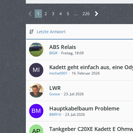
1
2
3
4
5
…
226
Letzte Antwort
ABS Relais
BIGR
Freitag, 18:09
Kadett geht einfach aus, eine Od
micha0001
16. Februar 2026
LWR
Goose
23. Juli 2026
Hauptkabelbaum Probleme
BM910
23. Juli 2026
Tankgeber C20XE Kadett E Ohmw