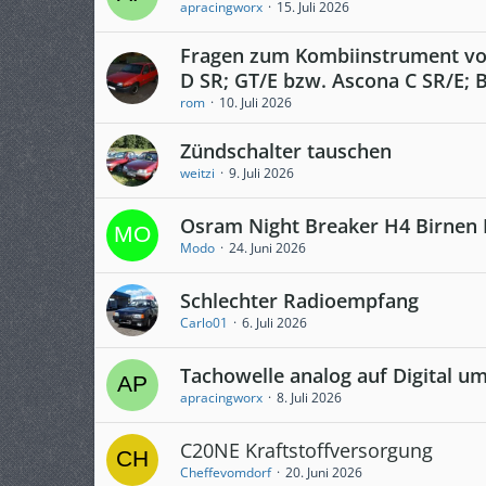
apracingworx
15. Juli 2026
Fragen zum Kombiinstrument vo
D SR; GT/E bzw. Ascona C SR/E; 
rom
10. Juli 2026
Zündschalter tauschen
weitzi
9. Juli 2026
Osram Night Breaker H4 Birnen
Modo
24. Juni 2026
Schlechter Radioempfang
Carlo01
6. Juli 2026
Tachowelle analog auf Digital um
apracingworx
8. Juli 2026
C20NE Kraftstoffversorgung
Cheffevomdorf
20. Juni 2026