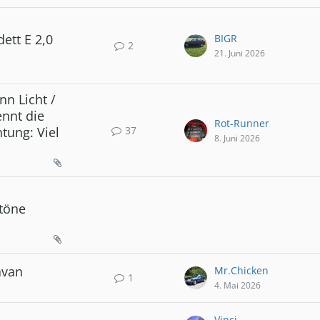
ett E 2,0
BIGR
2
21. Juni 2026
nn Licht /
ennt die
Rot-Runner
37
tung: Viel
8. Juni 2026
töne
avan
Mr.Chicken
1
4. Mai 2026
Vinci