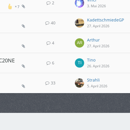
2
3. Mai 2026
7
KadettschmiedeGP
40
27. April 2026
Arthur
4
27. April 2026
 C20NE
Tino
6
26. April 2026
Strahli
33
5. April 2026