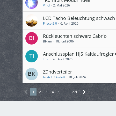
Vinci
2. Mai 2026
LCD Tacho Beleuchtung schwach
Frisco-2.0
6. April 2026
Rückleuchten schwarz Cabrio
Bikam
18. Juni 2006
Anschlussplan HJS Kaltlaufregler
Tino
26. April 2026
Zündverteiler
basti 1.3 kadett
18. Juli 2024
1
2
3
4
5
…
226