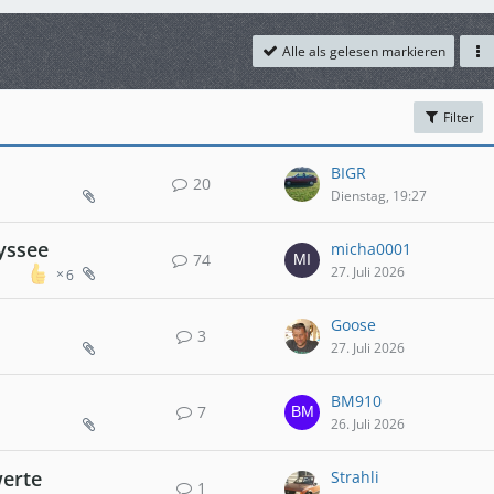
Alle als gelesen markieren
Filter
BIGR
20
Dienstag, 19:27
yssee
micha0001
74
27. Juli 2026
6
Goose
3
27. Juli 2026
BM910
7
26. Juli 2026
erte
Strahli
1