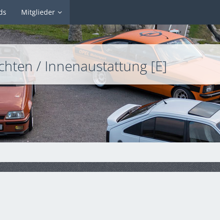
ds
Mitglieder
uchten / Innenaustattung [E]