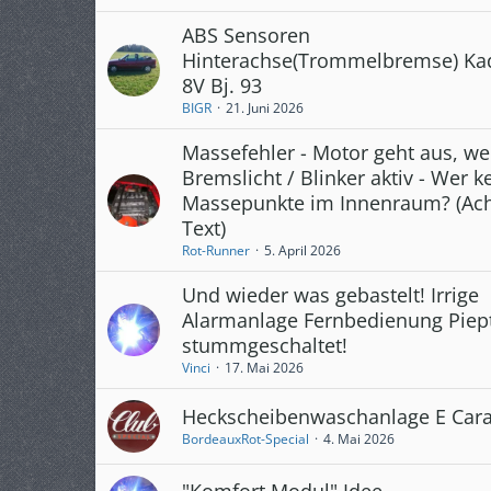
ABS Sensoren
Hinterachse(Trommelbremse) Kad
8V Bj. 93
BIGR
21. Juni 2026
Massefehler - Motor geht aus, we
Bremslicht / Blinker aktiv - Wer k
Massepunkte im Innenraum? (Ach
Text)
Rot-Runner
5. April 2026
Und wieder was gebastelt! Irrige
Alarmanlage Fernbedienung Piep
stummgeschaltet!
Vinci
17. Mai 2026
Heckscheibenwaschanlage E Car
BordeauxRot-Special
4. Mai 2026
"Komfort Modul" Idee