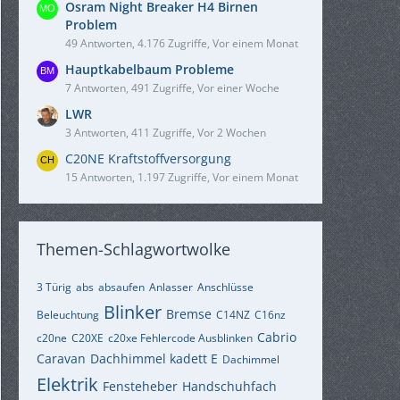
Osram Night Breaker H4 Birnen
Problem
49 Antworten, 4.176 Zugriffe, Vor einem Monat
Hauptkabelbaum Probleme
7 Antworten, 491 Zugriffe, Vor einer Woche
LWR
3 Antworten, 411 Zugriffe, Vor 2 Wochen
C20NE Kraftstoffversorgung
15 Antworten, 1.197 Zugriffe, Vor einem Monat
Themen-Schlagwortwolke
3 Türig
abs
absaufen
Anlasser
Anschlüsse
Blinker
Bremse
Beleuchtung
C14NZ
C16nz
Cabrio
c20ne
C20XE
c20xe Fehlercode Ausblinken
Caravan
Dachhimmel kadett E
Dachimmel
Elektrik
Fensteheber
Handschuhfach