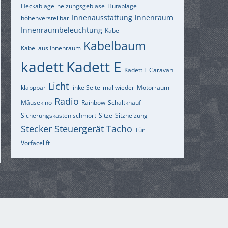
Heckablage
heizungsgebläse
Hutablage
Innenausstattung
innenraum
höhenverstellbar
Innenraumbeleuchtung
Kabel
Kabelbaum
Kabel aus Innenraum
kadett
Kadett E
Kadett E Caravan
Licht
klappbar
linke Seite
mal wieder
Motorraum
Radio
Mäusekino
Rainbow
Schaltknauf
Sicherungskasten schmort
Sitze
Sitzheizung
Stecker
Steuergerät
Tacho
Tür
Vorfacelift