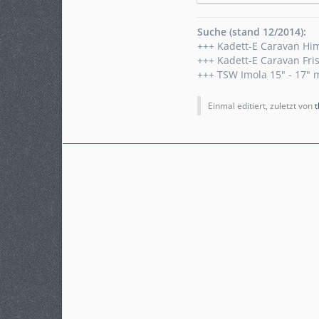
Suche (stand 12/2014):
+++ Kadett-E Caravan Hi
+++ Kadett-E Caravan Fri
+++ TSW Imola 15" - 17" 
Einmal editiert, zuletzt von