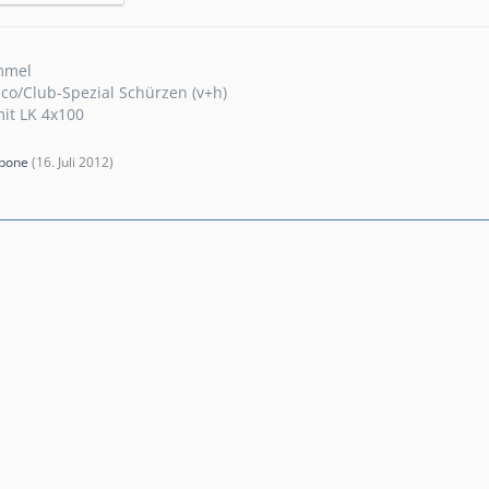
mmel
sco/Club-Spezial Schürzen (v+h)
mit LK 4x100
tbone
(
16. Juli 2012
)