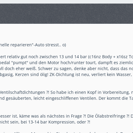
elle reparieren"-Auto stresst.. o)
rt relativ gut noch zwischen 13 und 14 bar (c16nz Body + x16sz To
dal "pumpt" und den Motor hoch/runter tourt, dampft es ziemlic
 vll doch eher weiß. Schwer zu sagen, denke aber nicht, dass das no
abgasig, Kerzen sind ölig! ZK-Dichtung ist neu, verliert kein Wasser
 Ventilschaftdichtungen ?! So habe ich einen Kopf in Vorbereitung,
nd gesäuberten, leicht eingeschliffenen Ventilen. Der kommt die T
ser ist, käme was als nächstes in Frage ?! Die Ölabstreifringe ?! 
nicht sein, bei 13-14 bar Kompression, oder ?!