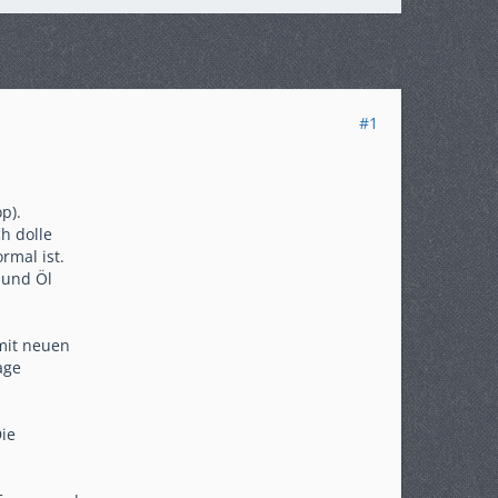
#1
p).
h dolle
rmal ist.
, und Öl
 mit neuen
age
Die