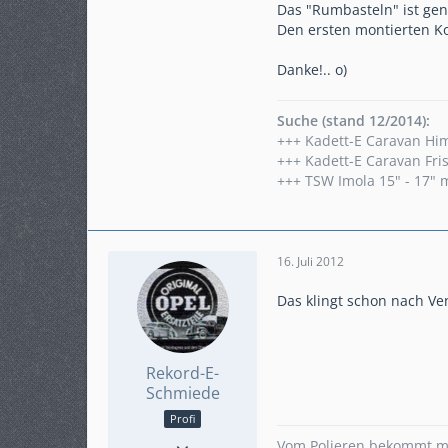
Das "Rumbasteln" ist gena
Karteneintrag
ja
Den ersten montierten Kop
Fahrzeug
E - Caravan
Danke!.. o)
Suche (stand 12/2014):
+++ Kadett-E Caravan Hi
+++ Kadett-E Caravan Fri
+++ TSW Imola 15" - 17" 
16. Juli 2012
Das klingt schon nach V
Rekord-E-
Schmiede
Profi
Punkte
6.670
Vom Polieren bekommt m