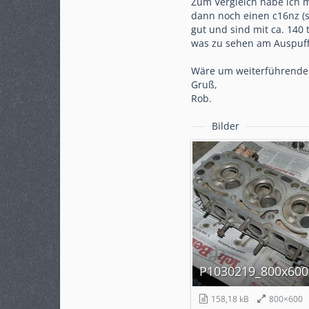
Zum Vergleich habe ich 
dann noch einen c16nz (s
gut und sind mit ca. 140 
was zu sehen am Auspuff
Wäre um weiterführende 
Gruß,
Rob.
Bilder
P1030219_800x600
158,18 kB
800×600