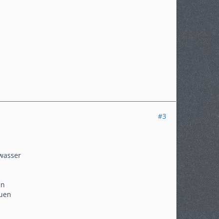
#3
lwasser
en
euen