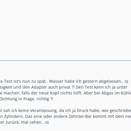
-Test ist's nun zu spät.. Wasser habe ich gestern abgelassen.. o)
sigkeit und den Adapter auch privat ?! Den Test kann ich ja unter
achen, falls der neue Kopf nichts hilft. Aber bei Abgas im Küh
ichtung in Frage, richtig ?!
t sah ich keine Veranlassung, da ich ja Druck habe, wie geschrieb
len Zylindern. Das eine oder andere Zehntel-Bar kommt mit dem n
r zurück, mal sehen.. o)