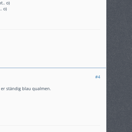
.. o)
. o)
#4
 er ständig blau qualmen.