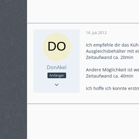
16. Juli 2012
Ich empfehle dir das Küh
Ausgleichsbehälter mit e
Zeitaufwand ca. 20min
DonAkel
Andere Möglichkeit ist w
Zeitaufwand ca. 40min
Anfänger
Punkte
150
Ich hoffe ich konnte erst
Beiträge
28
Karteneintrag
ja
Fahrzeug
E - CC 3-Türer