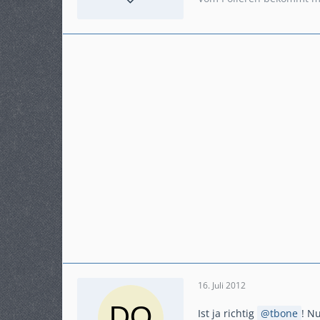
Beiträge
1.270
Karteneintrag
ja
Fahrzeug
Anderes Fahrzeug
16. Juli 2012
Ist ja richtig
tbone
! N