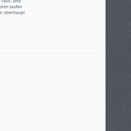
 raus, und
oren laufen
ten überhaupt