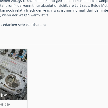
meinen Alltags-c14nz mal im Stand getreten, da kommt auch Dampf
teht rum), da kommt nur absolut unsichtbare Luft raus. Beide Mot
tkm noch relativ frisch denke ich, was ist nun normal, darf da hin
, wenn der Wagen warm ist ?!
Gedanken sehr dankbar.. o)
.jpg
689