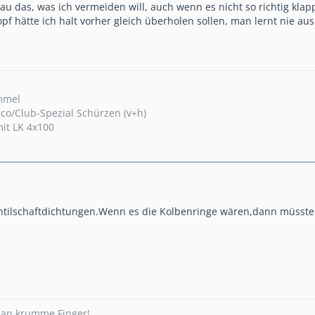
u das, was ich vermeiden will, auch wenn es nicht so richtig klappt
f hätte ich halt vorher gleich überholen sollen, man lernt nie aus.
mmel
sco/Club-Spezial Schürzen (v+h)
mit LK 4x100
entilschaftdichtungen.Wenn es die Kolbenringe wären,dann müsste
an krumme Finger!