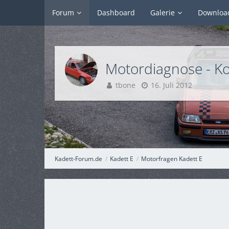
Forum
Dashboard
Galerie
Downloa
Motordiagnose - Ko
tbone
16. Juli 2012
Kadett-Forum.de
Kadett E
Motorfragen Kadett E