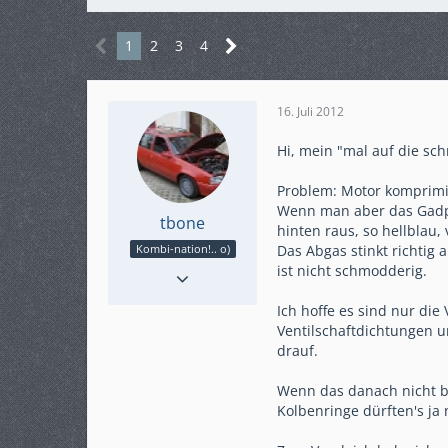
1
2
3
4
16. Juli 2012
Hi, mein "mal auf die schn
Problem: Motor komprimie
Wenn man aber das Gadpe
tbone
hinten raus, so hellblau,
Das Abgas stinkt richtig 
Kombi-nation!.. o)
Reaktionen
11
ist nicht schmodderig.
Punkte
18.146
Ich hoffe es sind nur die
Beiträge
3.510
Ventilschaftdichtungen u
Karteneintrag
ja
drauf.
Fahrzeug
E - Caravan
Wenn das danach nicht bes
Kolbenringe dürften's ja 