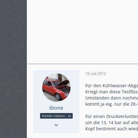
16. Juli 2012
Für den Kühlwasser-Abgas
Kriegt man diese Testflüs
Umständen dann nochmal m
kommt ja eig. nur die ZK-D
tbone
Für einen Druckverlusttes
Kombi-nation!.. o)
Reaktionen
11
um die 13, 14 bar auf al
Kopf bestimmt auch wiede
Punkte
18.146
Beiträge
3.510