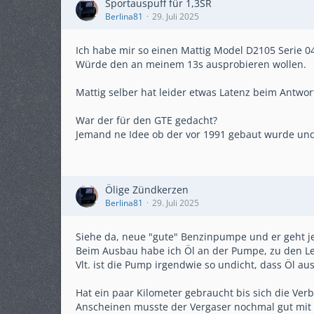
Sportauspuff für 1,3SR
Berlina81
29. Juli 2025
Ich habe mir so einen Mattig Model D2105 Serie 04
Würde den an meinem 13s ausprobieren wollen.
Mattig selber hat leider etwas Latenz beim Antwor
War der für den GTE gedacht?
Jemand ne Idee ob der vor 1991 gebaut wurde und 
Ölige Zündkerzen
Berlina81
29. Juli 2025
Siehe da, neue "gute" Benzinpumpe und er geht je
Beim Ausbau habe ich Öl an der Pumpe, zu den L
Vlt. ist die Pump irgendwie so undicht, dass Öl 
Hat ein paar Kilometer gebraucht bis sich die Ve
Anscheinen musste der Vergaser nochmal gut mit