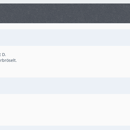
t D.
rbröselt.