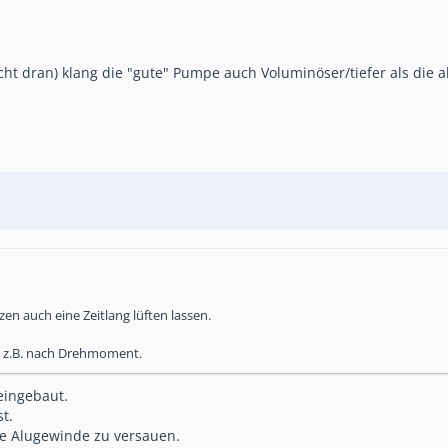
cht dran) klang die "gute" Pumpe auch Voluminöser/tiefer als die al
rzen auch eine Zeitlang lüften lassen.
t, z.B. nach Drehmoment.
eingebaut.
t.
ie Alugewinde zu versauen.