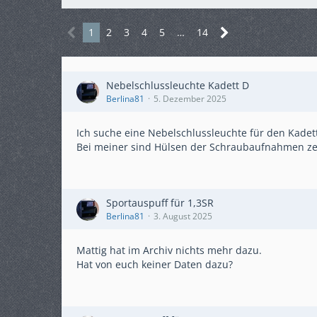
1
2
3
4
5
…
14
Nebelschlussleuchte Kadett D
Berlina81
5. Dezember 2025
Ich suche eine Nebelschlussleuchte für den Kadet
Bei meiner sind Hülsen der Schraubaufnahmen ze
Sportauspuff für 1,3SR
Berlina81
3. August 2025
Mattig hat im Archiv nichts mehr dazu.
Hat von euch keiner Daten dazu?