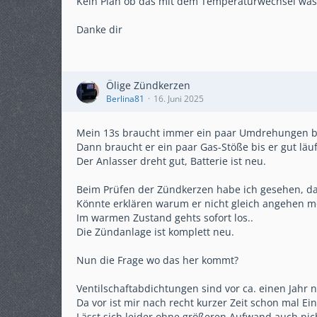
Kein Plan ob das mit dem Temperaturwechsel was 
Danke dir
Ölige Zündkerzen
Berlina81
16. Juni 2025
Mein 13s braucht immer ein paar Umdrehungen bis
Dann braucht er ein paar Gas-Stöße bis er gut läuf
Der Anlasser dreht gut, Batterie ist neu.
Beim Prüfen der Zündkerzen habe ich gesehen, dass
Könnte erklären warum er nicht gleich angehen m
Im warmen Zustand gehts sofort los..
Die Zündanlage ist komplett neu.
Nun die Frage wo das her kommt?
Ventilschaftabdichtungen sind vor ca. einen Jahr 
Da vor ist mir nach recht kurzer Zeit schon mal Ein
Lässt sich leider ohne größeren Aufwand auch nic