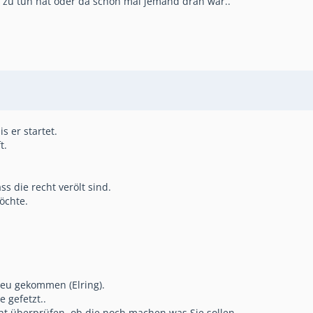
zu tun hat oder da schon mal jemand dran war..
 er startet.
t.
 die recht verölt sind.
öchte.
neu gekommen (Elring).
e gefetzt..
ht überprüfen, ob die noch machen was Sie sollen.