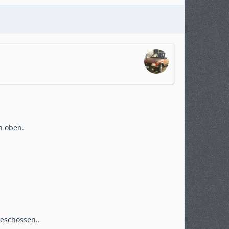
h oben.
geschossen..