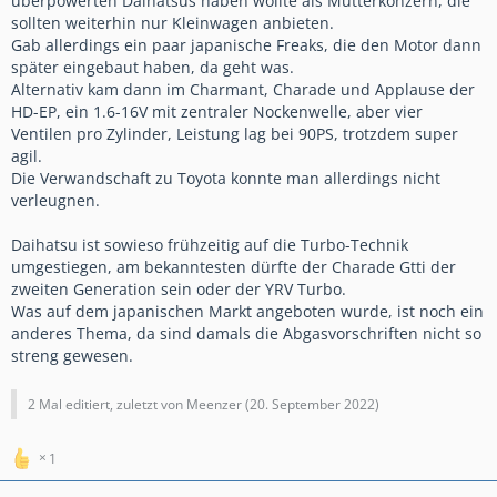
überpowerten Daihatsus haben wollte als Mutterkonzern, die
sollten weiterhin nur Kleinwagen anbieten.
Gab allerdings ein paar japanische Freaks, die den Motor dann
später eingebaut haben, da geht was.
Alternativ kam dann im Charmant, Charade und Applause der
HD-EP, ein 1.6-16V mit zentraler Nockenwelle, aber vier
Ventilen pro Zylinder, Leistung lag bei 90PS, trotzdem super
agil.
Die Verwandschaft zu Toyota konnte man allerdings nicht
verleugnen.
Daihatsu ist sowieso frühzeitig auf die Turbo-Technik
umgestiegen, am bekanntesten dürfte der Charade Gtti der
zweiten Generation sein oder der YRV Turbo.
Was auf dem japanischen Markt angeboten wurde, ist noch ein
anderes Thema, da sind damals die Abgasvorschriften nicht so
streng gewesen.
2 Mal editiert, zuletzt von Meenzer (
20. September 2022
)
1