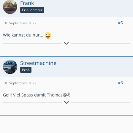
Frank
Erleuchteter
#5
18. September 2022
Wie kannst du nur…
1988er Kadett GSi 16V 3-Türer // 1989er Kadett GSi 16V Cabrio // 1991er Kadett
Fun 5-Türer // 1991er Kadett Caravan Club Special // 1992er Pontiac LeMans 4-
door Sedan
Streetmachine
Profi
#6
18. September 2022
Geil! Viel Spass damit Thomas😁✌
Was nicht passt,wird passend gemacht!