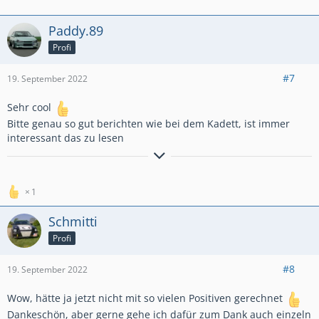
Paddy.89
Profi
#7
19. September 2022
Sehr cool
Bitte genau so gut berichten wie bei dem Kadett, ist immer
interessant das zu lesen
...ist als Kind mal in die Ölwanne gefallen
Kadett E c20let
1
Kadett E c14nz im Alltag
Schmitti
Profi
#8
19. September 2022
Wow, hätte ja jetzt nicht mit so vielen Positiven gerechnet
Dankeschön, aber gerne gehe ich dafür zum Dank auch einzeln