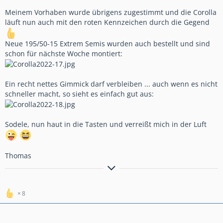
Meinem Vorhaben wurde übrigens zugestimmt und die Corolla
läuft nun auch mit den roten Kennzeichen durch die Gegend
Neue 195/50-15 Extrem Semis wurden auch bestellt und sind
schon für nächste Woche montiert:
Ein recht nettes Gimmick darf verbleiben ... auch wenn es nicht
schneller macht, so sieht es einfach gut aus:
Sodele, nun haut in die Tasten und verreißt mich in der Luft
Thomas
Wenn Du den Baum siehst, in den Du reinfährst, hast Du
untersteuern. Wenn Du ihn nur hörst, hast Du übersteuern.
(W. Röhrl)
8
siehe auch:
http://www.Rallye-Team-Schmitt.de
.tl