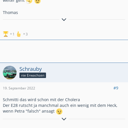
weiter geht
Thomas
Wenn Du den Baum siehst, in den Du reinfährst, hast Du
untersteuern. Wenn Du ihn nur hörst, hast Du übersteuern.
(W. Röhrl)
1
3
siehe auch:
http://www.Rallye-Team-Schmitt.de
.tl
Schrauby
nie Erwachsen
#9
19. September 2022
Schmitti das wird schon mit der Cholera
Der E28 rutscht ja manchmal auch ein wenig mit dem Heck,
wenn Petra "falsch" ansagt
Kadett E GSI
Kadett D "GTE"