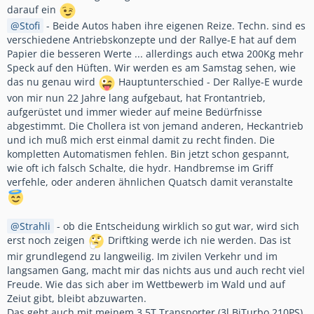
darauf ein
Stofi
- Beide Autos haben ihre eigenen Reize. Techn. sind es
verschiedene Antriebskonzepte und der Rallye-E hat auf dem
Papier die besseren Werte ... allerdings auch etwa 200Kg mehr
Speck auf den Hüften. Wir werden es am Samstag sehen, wie
das nu genau wird
Hauptunterschied - Der Rallye-E wurde
von mir nun 22 Jahre lang aufgebaut, hat Frontantrieb,
aufgerüstet und immer wieder auf meine Bedürfnisse
abgestimmt. Die Chollera ist von jemand anderen, Heckantrieb
und ich muß mich erst einmal damit zu recht finden. Die
kompletten Automatismen fehlen. Bin jetzt schon gespannt,
wie oft ich falsch Schalte, die hydr. Handbremse im Griff
verfehle, oder anderen ähnlichen Quatsch damit veranstalte
Strahli
- ob die Entscheidung wirklich so gut war, wird sich
erst noch zeigen
Driftking werde ich nie werden. Das ist
mir grundlegend zu langweilig. Im zivilen Verkehr und im
langsamen Gang, macht mir das nichts aus und auch recht viel
Freude. Wie das sich aber im Wettbewerb im Wald und auf
Zeiut gibt, bleibt abzuwarten.
Das geht auch mit meinem 3,5T Transporter (3l BiTurbo 210PS)