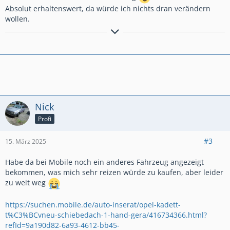
Absolut erhaltenswert, da würde ich nichts dran verändern
wollen.
Astra H Caravan 1.6 16V (2005)
Frontera B Olympus 3.2 V6 24V mit Prins LPG (2002)
Astra G CC 1.6 16V (1999)
Omega B Caravan 2.0 16V Vfl (1997) - evtl. Umbau zum
Anhänger
Tigra A 1.6 16V (1997) -- Kadett E Cabrio (Bertone Edition) 1.6i
(1993)
Nick
Zündapp CS 50 (Typ 448 013) 49ccm 2-Takt (1981)
Profi
Corsa C 1.2 16V (2003) wird zerlegt
Aktuell in der Bucht:
https://www.ebay.de/sch/i.html…
#3
15. März 2025
l2562&_ssn=overather_wolf
Habe da bei Mobile noch ein anderes Fahrzeug angezeigt
bekommen, was mich sehr reizen würde zu kaufen, aber leider
zu weit weg
https://suchen.mobile.de/auto-inserat/opel-kadett-
t%C3%BCvneu-schiebedach-1-hand-gera/416734366.html?
refId=9a190d82-6a93-4612-bb45-