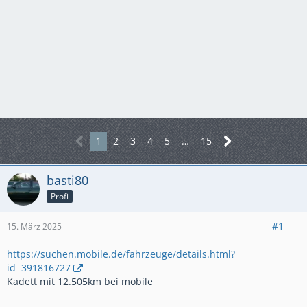
1
2
3
4
5
…
15
basti80
Profi
#1
15. März 2025
https://suchen.mobile.de/fahrzeuge/details.html?
id=391816727
Kadett mit 12.505km bei mobile