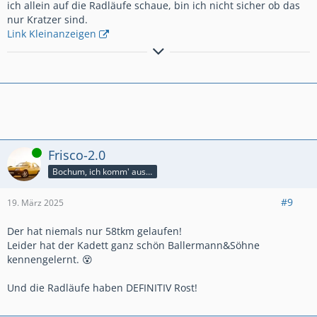
ich allein auf die Radläufe schaue, bin ich nicht sicher ob das
nur Kratzer sind.
Link Kleinanzeigen
1999-2001 1988er
Kadett E GSi
2001-2004 1990er
Kadett E GSi 16V
2004-2008 1994er
Astra F Irmscher Caravan C20LET Umbau
2024-........ 1990er
Kadett E GSi Cabrio
Online
Frisco-2.0
Bochum, ich komm' aus dir
#9
19. März 2025
Der hat niemals nur 58tkm gelaufen!
Leider hat der Kadett ganz schön Ballermann&Söhne
kennengelernt. 😵
Und die Radläufe haben DEFINITIV Rost!