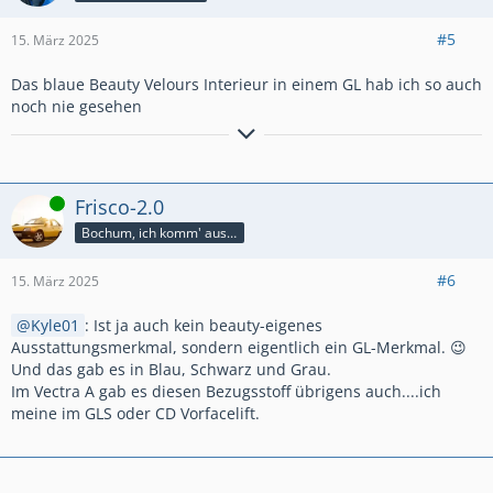
#5
15. März 2025
Das blaue Beauty Velours Interieur in einem GL hab ich so auch
noch nie gesehen
der
O
pel
K
adett - kurz gesagt
O
.
K
Mein Fuhrpark:
4-Rädrig:
'90
er Kadett E 1.4i Life 5-Türer EZ mit DDR-Stempel
'97
er Volvo
Online
Frisco-2.0
945 Turbo Classic (Alltagsauto)
Bochum, ich komm' aus dir
2-Rädrig:
'04
er Yamaha FZS 1000 Fazer
'82
er Simson S51 B2-4
#6
15. März 2025
Kyle01
: Ist ja auch kein beauty-eigenes
Ausstattungsmerkmal, sondern eigentlich ein GL-Merkmal. 😉
Und das gab es in Blau, Schwarz und Grau.
Im Vectra A gab es diesen Bezugsstoff übrigens auch....ich
meine im GLS oder CD Vorfacelift.