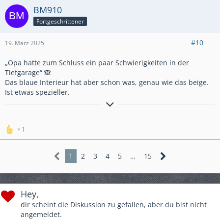
BM910
Fortgeschrittener
#10
19. März 2025
„Opa hatte zum Schluss ein paar Schwierigkeiten in der
Tiefgarage“ 🙈
Das blaue Interieur hat aber schon was, genau wie das beige.
Ist etwas spezieller.
1999-2001 1988er
Kadett E GSi
2001-2004 1990er
Kadett E GSi 16V
2004-2008 1994er
Astra F Irmscher Caravan C20LET Umbau
1
2024-........ 1990er
Kadett E GSi Cabrio
1
2
3
4
5
…
15
Hey,
dir scheint die Diskussion zu gefallen, aber du bist nicht
angemeldet.