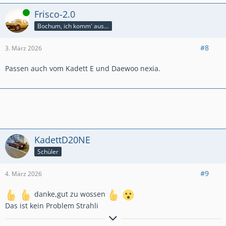
Online
Frisco-2.0
Bochum, ich komm' aus dir
#8
3. März 2026
Passen auch vom Kadett E und Daewoo nexia.
KadettD20NE
Schüler
#9
4. März 2026
danke,gut zu wossen
Das ist kein Problem Strahli
Ich kann auch ohne Spaß, Alkohol haben!