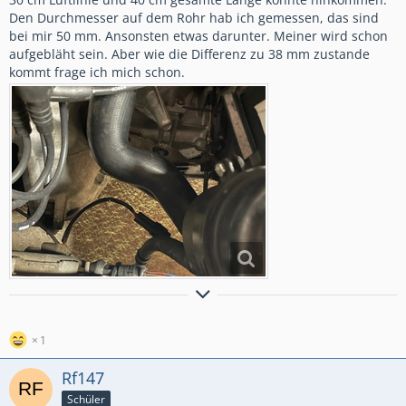
Den Durchmesser auf dem Rohr hab ich gemessen, das sind
bei mir 50 mm. Ansonsten etwas darunter. Meiner wird schon
aufgebläht sein. Aber wie die Differenz zu 38 mm zustande
kommt frage ich mich schon.
1999-2001 1988er
Kadett E GSi
2001-2004 1990er
Kadett E GSi 16V
2004-2008 1994er
Astra F Irmscher Caravan C20LET Umbau
1
2024-........ 1990er
Kadett E GSi Cabrio
Rf147
Schüler