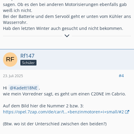
sagen. Ob es den bei anderen Motorisierungen ebenfalls gab
weiß ich nicht.
Bei der Batterie und dem Servoöl geht er unten vom Kühler ans
Wasserrohr.
Hab den letzten Winter auch gesucht und nicht bekommen.
1999-2001 1988er
Kadett E GSi
2001-2004 1990er
Kadett E GSi 16V
2004-2008 1994er
Astra F Irmscher Caravan C20LET Umbau
Rf147
2024-........ 1990er
Kadett E GSi Cabrio
Schüler
#4
23. Juli 2025
Hi
Kadett18NE
,
wie mein Vorredner sagt, es geht um einen C20NE im Cabrio.
Auf dem Bild hier die Nummer 2 bzw. 3:
https://opel.7zap.com/de/car/t…+benzinmotoren+i+small/#2
(Btw. wo ist der Unterschied zwischen den beiden?)