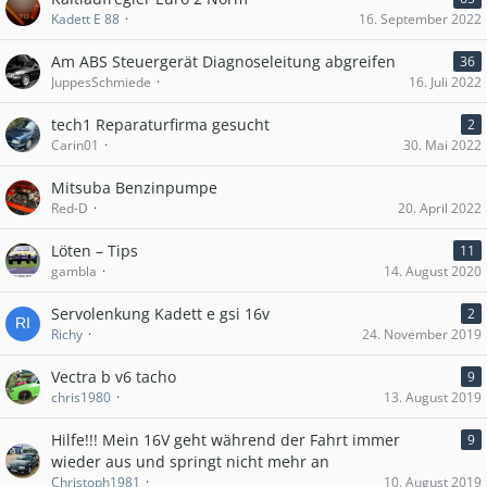
Kadett E 88
16. September 2022
Am ABS Steuergerät Diagnoseleitung abgreifen
36
JuppesSchmiede
16. Juli 2022
tech1 Reparaturfirma gesucht
2
Carin01
30. Mai 2022
Mitsuba Benzinpumpe
Red-D
20. April 2022
Löten – Tips
11
gambla
14. August 2020
Servolenkung Kadett e gsi 16v
2
Richy
24. November 2019
Vectra b v6 tacho
9
chris1980
13. August 2019
Hilfe!!! Mein 16V geht während der Fahrt immer
9
wieder aus und springt nicht mehr an
Christoph1981
10. August 2019