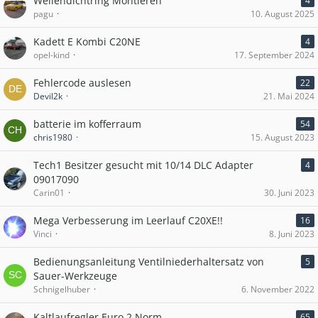
Wellendichtring Montieren
4
pagu
10. August 2025
Kadett E Kombi C20NE
4
opel-kind
17. September 2024
Fehlercode auslesen
22
Devil2k
21. Mai 2024
batterie im kofferraum
54
chris1980
15. August 2023
Tech1 Besitzer gesucht mit 10/14 DLC Adapter
4
09017090
Carin01
30. Juni 2023
Mega Verbesserung im Leerlauf C20XE!!
16
Vinci
8. Juni 2023
Bedienungsanleitung Ventilniederhaltersatz von
5
Sauer-Werkzeuge
Schnigelhuber
6. November 2022
Kaltlaufregler Euro 2 Norm
65