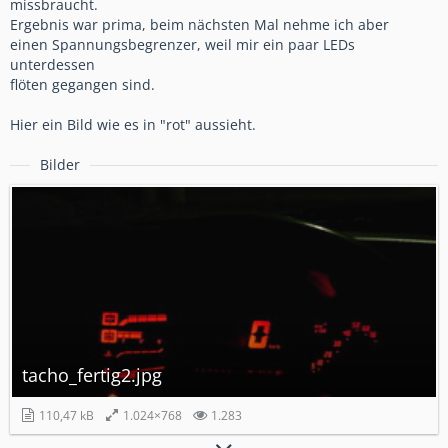
missbraucht.
Ergebnis war prima, beim nächsten Mal nehme ich aber
einen Spannungsbegrenzer, weil mir ein paar LEDs
unterdessen
flöten gegangen sind.
Hier ein Bild wie es in "rot" aussieht.
Bilder
tacho_fertig2.jpg
110,47 kB
1.024×768
1.283