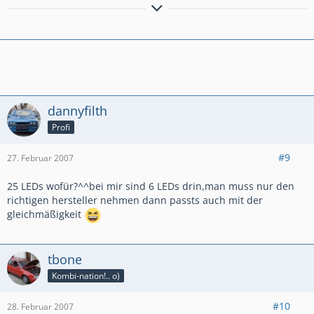
Zurück in die Jugend:
125er for the win.
dannyfilth
Profi
#9
27. Februar 2007
25 LEDs wofür?^^bei mir sind 6 LEDs drin,man muss nur den
richtigen hersteller nehmen dann passts auch mit der
gleichmäßigkeit
tbone
Kombi-nation!.. o)
#10
28. Februar 2007