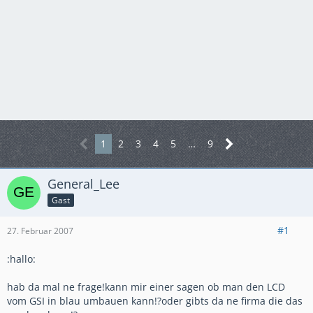
1
2
3
4
5
…
9
General_Lee
Gast
#1
27. Februar 2007
:hallo:
hab da mal ne frage!kann mir einer sagen ob man den LCD
vom GSI in blau umbauen kann!?oder gibts da ne firma die das