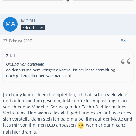
Suche (stand 12/2014):
+++ Kadett-E Caravan Himmel
+++ Kadett-E Caravan Frisco/Club-Spezial Schürzen (v+h)
Manu
+++ TSW Imola 15" - 17" mit LK 4x100
Erleuchteter
#8
27. Februar 2007
Zitat
Original von dannyfilth
da der aus meinem vorigen a vectra...ist bei lichteinstrahlung
noch gut zu erkennen wie man sieht...
Jo, danny kann ich euch empfehlen, ich hab schon viele viele
umbauten von ihm gesehen, inkl. perfekter Anpassungen an
verschiedene Modelle. Sozusagen der Tacho-Diehler meines
Vertrauens. Und wenn alles glatt geht und es so läuft wie er es
sich vorstellt, dann steh ich bald ma bei ihm auf der Matte und
lass mir von ihm nen LCD anpassen
wenn er dann ganz
nah hier dran is.