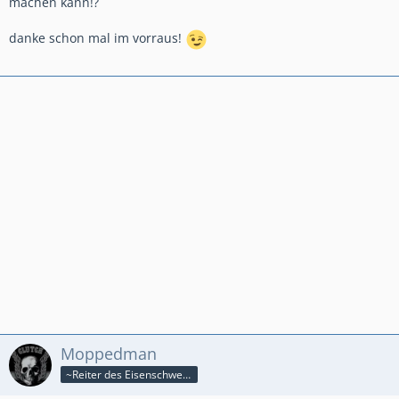
machen kann!?
danke schon mal im vorraus!
Moppedman
~Reiter des Eisenschweins~