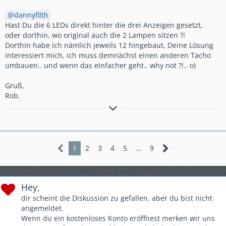
dannyfilth
Hast Du die 6 LEDs direkt hinter die drei Anzeigen gesetzt,
oder dorthin, wo original auch die 2 Lampen sitzen ?!
Dorthin habe ich nämlich jeweils 12 hingebaut, Deine Lösung
interessiert mich, ich muss demnächst einen anderen Tacho
umbauen.. und wenn das einfacher geht.. why not ?!.. o)
Gruß,
Rob.
Suche (stand 12/2014):
+++ Kadett-E Caravan Himmel
+++ Kadett-E Caravan Frisco/Club-Spezial Schürzen (v+h)
+++ TSW Imola 15" - 17" mit LK 4x100
1
2
3
4
5
…
9
Hey,
dir scheint die Diskussion zu gefallen, aber du bist nicht
angemeldet.
Wenn du ein kostenloses Konto eröffnest merken wir uns