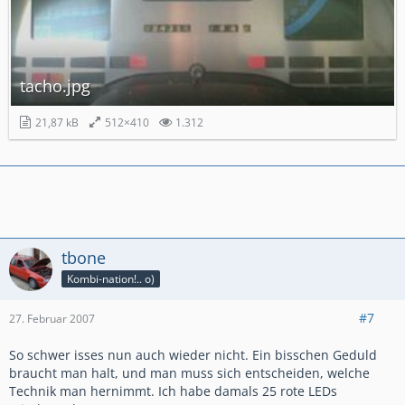
tacho.jpg
21,87 kB
512×410
1.312
tbone
Kombi-nation!.. o)
#7
27. Februar 2007
So schwer isses nun auch wieder nicht. Ein bisschen Geduld
braucht man halt, und man muss sich entscheiden, welche
Technik man hernimmt. Ich habe damals 25 rote LEDs