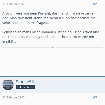
#2
27. Februar 2007
Also ich weis von nem Kumpel, das manchmal ne Anzeige in
der Flash drinsteht. Kann ihn wenn ich ihn das nächste mal
sehe, nach der Firma fragen...
Selbst sollte mans nicht umbauen. Ist ne höllische Arbeit und
die Umbaukits von eBay sind auch nicht der Hit wurde mir
erzählt...
[blink]*headbang*THE GREAT ONE THING THAT NEVER STOP, IS
THAT THING THAT MAKE ME ROCK *headbang*[/blink]
>RED-HORSE-RAINBOW<
Stance53
Erleuchteter
#3
27. Februar 2007