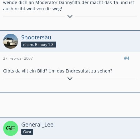
wende dich an Moderator Dannyfilth,der macht das 1a und ist
auch nciht weit von dir weg!
Der E-Type
...Riders on the Storm
Shootersau
ehem. Beauty 1.8i
#4
27. Februar 2007
Gibts da vllt ein Bild? Um das Endresultat zu sehen?
Dr Schwôb, der wird mit vierzga gscheit, die andre net en
Ewigkeit!
General_Lee
Gast