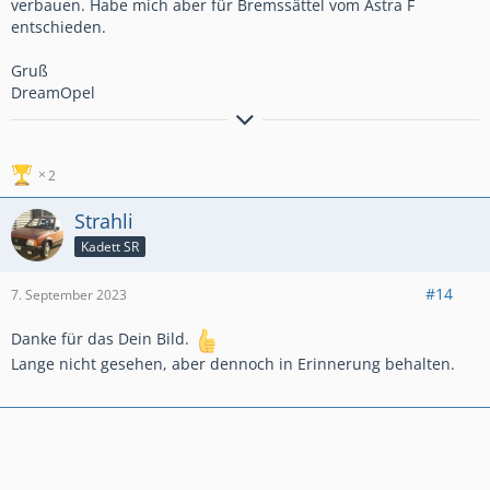
verbauen. Habe mich aber für Bremssättel vom Astra F
entschieden.
Gruß
DreamOpel
Kadett GT von 1986 im Originalzu
st
a
nd
Kadett Beauty von 1991
2
Strahli
Kadett SR
#14
7. September 2023
Danke für das Dein Bild.
Lange nicht gesehen, aber dennoch in Erinnerung behalten.