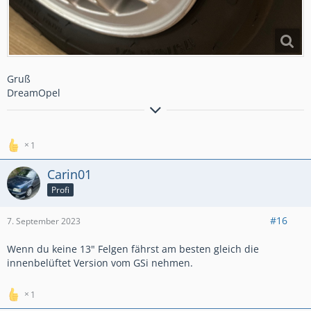
Gruß
DreamOpel
Kadett GT von 1986 im Originalzu
st
a
nd
Kadett Beauty von 1991
1
Carin01
Profi
#16
7. September 2023
Wenn du keine 13" Felgen fährst am besten gleich die
innenbelüftet Version vom GSi nehmen.
1