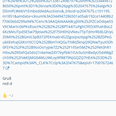
D1%26rkt%3D12%26sd%3D133812498797%26itm%3D33449472
8650%26pmt%3D1%26noa%3D0%26pg%3D2047675%26algv%3
DSimPLWebV1EmbeddedAuctions&_trksid=p2047675.c101195.
m1851&amdata=cksum%3A3344947286501a05ab192ce14408b2
f706566d299a94%7Cenc%3AAQAIAAAA8LyJXX%252FZCoOdqwS5
VXCMartc06PKsRsxct%252B2%252BPT44iTuPghCFEfzXFhahBoLZ
6KzMeUTpd5E5w79jeIax%252F75lH0H2vNeu7TpTdmrRb8LGhiyL
Z0MlI%252BGmlL5pB372FEKma6r4S2Zgozpxz6pgI%252BZDPeG
ukIiEehxJGXKsYXCCQ%252BbH1HQGuTtVktZknqQ9QNwTyuIODh
0FSY%252F%252B9ssOo1ypw7Z2%252F1IlSeI5MZ%252FkK0hR1
HXvuNZR0xFQa5do21i4amwZdY7eyFbkI1tUv3uSmBxdyU5d4WgZ
ch59%252FxkKljMG94WLUWLoy9P8879NjGQZQ7HEA%253D%25
3D%7Campid%3APL_CLK%7Cclp%3A2047675&epid=1700767246
7
Gruß
red-d
2