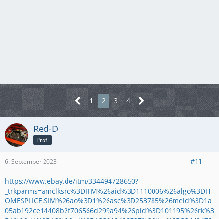
1
2
3
4
Red-D
Profi
#11
6. September 2023
https://www.ebay.de/itm/334494728650?
_trkparms=amclksrc%3DITM%26aid%3D1110006%26algo%3DH
OMESPLICE.SIM%26ao%3D1%26asc%3D253785%26meid%3D1a
05ab192ce14408b2f706566d299a94%26pid%3D101195%26rk%3