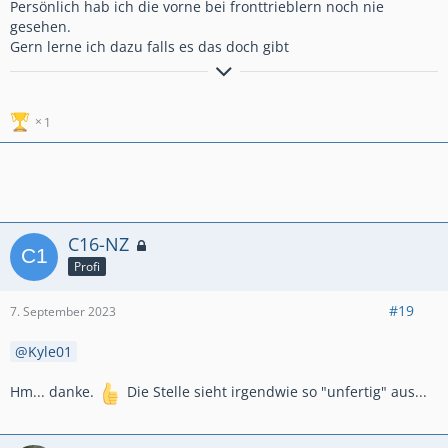
Persönlich hab ich die vorne bei fronttrieblern noch nie
gesehen.
Gern lerne ich dazu falls es das doch gibt
der
O
pel
K
adett - kurz gesagt
O
.
K
Mein Fuhrpark:
1
4-Rädrig:
'90
er Kadett E 1.4i Life 5-Türer EZ mit DDR-Stempel
'97
er Volvo
945 Turbo Classic (Alltagsauto)
2-Rädrig:
'04
er Yamaha FZS 1000 Fazer
'82
er Simson S51 B2-4
C16-NZ
Profi
#19
7. September 2023
Kyle01
Hm... danke.
Die Stelle sieht irgendwie so "unfertig" aus...