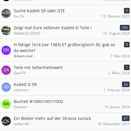
Suche Kadett SR oder GTE
5
Kai 74
13. Oktober 2025
Zeigt mal Eure seltenen Kadett-D Teile !
290
Kadett-D LUXUS
21. August 2024
H-fähige 7x14 (vor 1983) ET größer/gleich 30, gab es
9
da welche?
dream-cool
7. Mai 2024
Teile mit Seltenheitswert
1
Dani79
1. März 2024
Kadett D SR
24
johannes
1. Februar 2024
Bucheli #1000/1001/1002
Datman
15. Januar 2024
Ein Bieber mehr auf der Strasse zurück
67
toddy146
18. November 2023