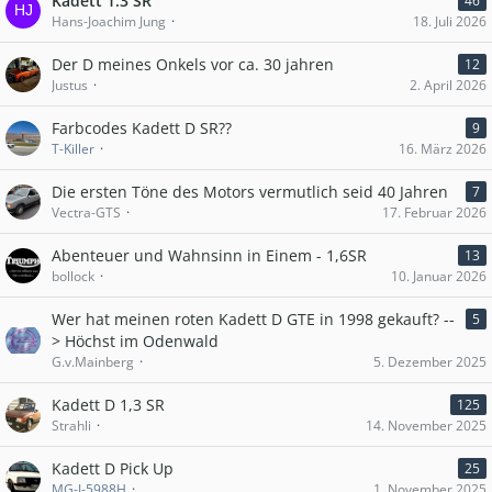
Kadett 1.3 SR
46
Hans-Joachim Jung
18. Juli 2026
Der D meines Onkels vor ca. 30 jahren
12
Justus
2. April 2026
Farbcodes Kadett D SR??
9
T-Killer
16. März 2026
Die ersten Töne des Motors vermutlich seid 40 Jahren
7
Vectra-GTS
17. Februar 2026
Abenteuer und Wahnsinn in Einem - 1,6SR
13
bollock
10. Januar 2026
Wer hat meinen roten Kadett D GTE in 1998 gekauft? --
5
> Höchst im Odenwald
G.v.Mainberg
5. Dezember 2025
Kadett D 1,3 SR
125
Strahli
14. November 2025
Kadett D Pick Up
25
MG-J-5988H
1. November 2025