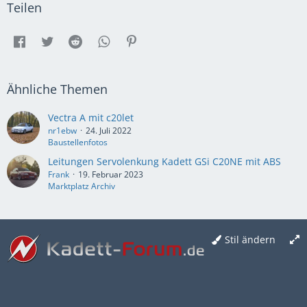
Teilen
Ähnliche Themen
Vectra A mit c20let
nr1ebw
24. Juli 2022
Baustellenfotos
Leitungen Servolenkung Kadett GSi C20NE mit ABS
Frank
19. Februar 2023
Marktplatz Archiv
Stil ändern