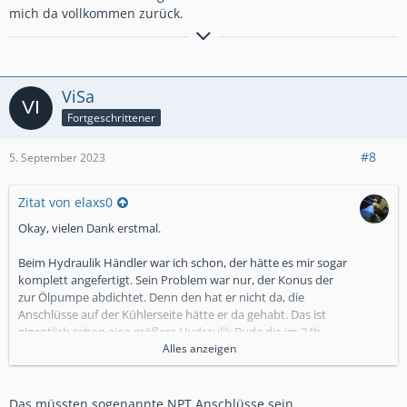
mich da vollkommen zurück.
It´s nice to be important but it´s more important
to be nice!
ViSa
Fortgeschrittener
#8
5. September 2023
Zitat von elaxs0
Okay, vielen Dank erstmal.
Beim Hydraulik Händler war ich schon, der hätte es mir sogar
komplett angefertigt. Sein Problem war nur, der Konus der
zur Ölpumpe abdichtet. Denn den hat er nicht da, die
Anschlüsse auf der Kühlerseite hätte er da gehabt. Das ist
eigentlich schon eine größere Hydraulik Bude die im 24h
Notdienst arbeiten.
Alles anzeigen
Das müssten sogenannte NPT Anschlüsse sein.