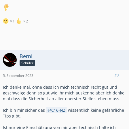
was es nicht passend gibt, oder mehr als Teil erhältlich ist,
schnitzt man sich nach- angefangen bei Dichtungen, über
Leitungen bis hin zu Zylinderteilen. Nachschnitzen deshalb,
weil man durch manuelles Abtragen von Material nach einem
1
2
vorliegenden Muster einen detailgetreuen Nachbau erstellt.
Da ist dann rein gar nichts automatisches oder mechanisches
mehr dran. Wenn Dich der Ausdruck, um handgedrechselte
Werkstoffe*, triggert, dann verkaufe bitte keine Teile: Denn
auch ein Auto kann, wie bei einem Metzger, geschlachtet und
in Teilen zerlegt, verkauft werden.
Berni
*auch Metalle und Legierungen sind Natur-Werkstoffe, weil
Schüler
sie in der Natur vorkommen, dort geharvestet und nur
chemisch aufbereitet werden. Aus biologischer Sicht, sind
#7
5. September 2023
diese Elemente sogar nachwachsend, weil Organismen diese,
teils in geringem Maße, erzeugen.
Ich denke mal, ohne dass ich mich technisch recht gut und
geschweige denn so gut wie ihr mich auskenne aber ich denke
mal dass die Sicherheit an aller oberster Stelle stehen muss.
Ich bin mir sicher das
C16-NZ
wissentlich keine gefährliche
Tips gibt.
Ist nur eine Einschätzung von mir aber technisch halte ich