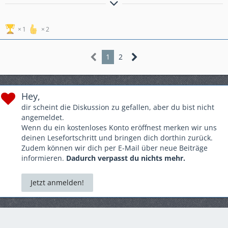
Ein Auto ist erst dann schnell genug, wenn man Morgens
davor steht und angst hat, es aufzuschliessen.
Zitat: Walter
Röhrl
1
2
1x Omega A Caravan 116PS/C20NE mit LPG
1x Astra H TwinTop 155PS/Z18XER
1x Zafira B Family 140PS/A18XER
1
2
Hey,
dir scheint die Diskussion zu gefallen, aber du bist nicht
angemeldet.
Wenn du ein kostenloses Konto eröffnest merken wir uns
deinen Lesefortschritt und bringen dich dorthin zurück.
Zudem können wir dich per E-Mail über neue Beiträge
informieren.
Dadurch verpasst du nichts mehr.
Jetzt anmelden!